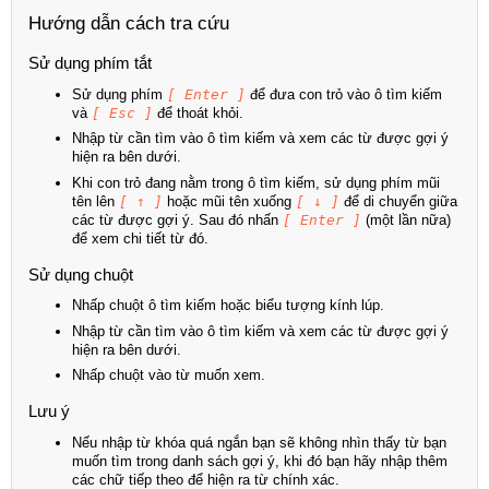
Hướng dẫn cách tra cứu
Sử dụng phím tắt
Sử dụng phím
[ Enter ]
để đưa con trỏ vào ô tìm kiếm
và
[ Esc ]
để thoát khỏi.
Nhập từ cần tìm vào ô tìm kiếm và xem các từ được gợi ý
hiện ra bên dưới.
Khi con trỏ đang nằm trong ô tìm kiếm, sử dụng phím mũi
tên lên
[ ↑ ]
hoặc mũi tên xuống
[ ↓ ]
để di chuyển giữa
các từ được gợi ý. Sau đó nhấn
[ Enter ]
(một lần nữa)
để xem chi tiết từ đó.
Sử dụng chuột
Nhấp chuột ô tìm kiếm hoặc biểu tượng kính lúp.
Nhập từ cần tìm vào ô tìm kiếm và xem các từ được gợi ý
hiện ra bên dưới.
Nhấp chuột vào từ muốn xem.
Lưu ý
Nếu nhập từ khóa quá ngắn bạn sẽ không nhìn thấy từ bạn
muốn tìm trong danh sách gợi ý, khi đó bạn hãy nhập thêm
các chữ tiếp theo để hiện ra từ chính xác.