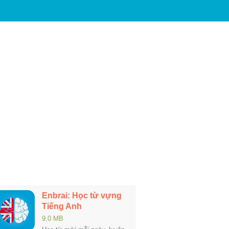
Enbrai: Học từ vựng
Tiếng Anh
9,0 MB