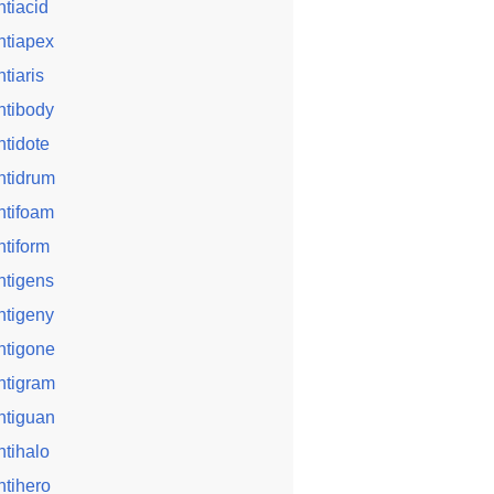
ntiacid
ntiapex
ntiaris
ntibody
ntidote
ntidrum
ntifoam
ntiform
ntigens
ntigeny
ntigone
ntigram
ntiguan
ntihalo
ntihero