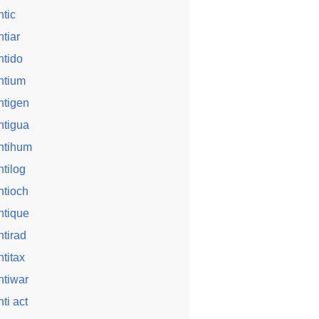
ntic
ntiar
ntido
ntium
ntigen
ntigua
ntihum
ntilog
ntioch
ntique
ntirad
ntitax
ntiwar
nti act