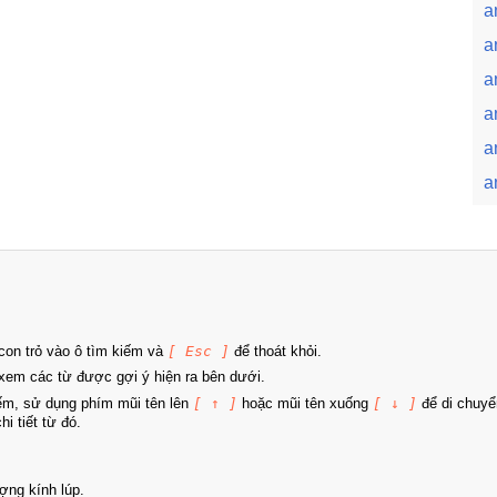
a
a
a
an
a
a
on trỏ vào ô tìm kiếm và
[ Esc ]
để thoát khỏi.
xem các từ được gợi ý hiện ra bên dưới.
iếm, sử dụng phím mũi tên lên
[ ↑ ]
hoặc mũi tên xuống
[ ↓ ]
để di chuyể
i tiết từ đó.
ợng kính lúp.