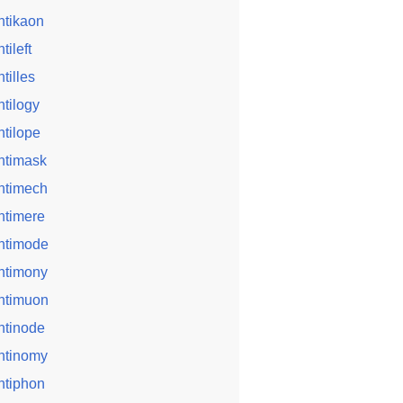
ntikaon
tileft
ntilles
ntilogy
ntilope
ntimask
ntimech
ntimere
ntimode
ntimony
ntimuon
ntinode
ntinomy
ntiphon