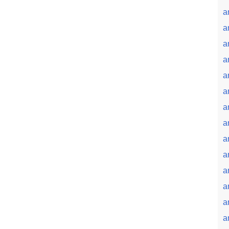
a
an
a
a
a
a
a
a
a
a
a
a
a
a