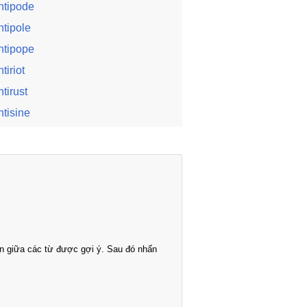
ntipode
ntipole
ntipope
tiriot
ntirust
ntisine
n giữa các từ được gợi ý. Sau đó nhấn