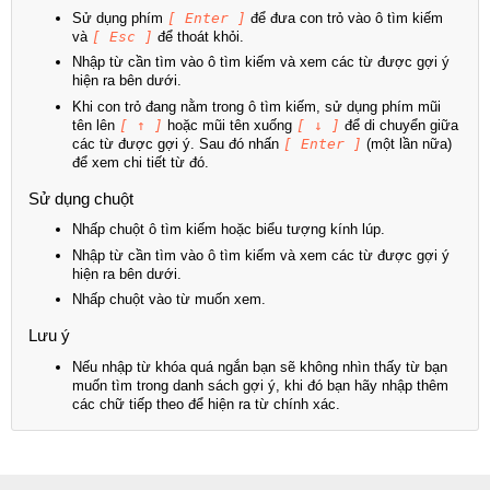
Sử dụng phím
[ Enter ]
để đưa con trỏ vào ô tìm kiếm
và
[ Esc ]
để thoát khỏi.
Nhập từ cần tìm vào ô tìm kiếm và xem các từ được gợi ý
hiện ra bên dưới.
Khi con trỏ đang nằm trong ô tìm kiếm, sử dụng phím mũi
tên lên
[ ↑ ]
hoặc mũi tên xuống
[ ↓ ]
để di chuyển giữa
các từ được gợi ý. Sau đó nhấn
[ Enter ]
(một lần nữa)
để xem chi tiết từ đó.
Sử dụng chuột
Nhấp chuột ô tìm kiếm hoặc biểu tượng kính lúp.
Nhập từ cần tìm vào ô tìm kiếm và xem các từ được gợi ý
hiện ra bên dưới.
Nhấp chuột vào từ muốn xem.
Lưu ý
Nếu nhập từ khóa quá ngắn bạn sẽ không nhìn thấy từ bạn
muốn tìm trong danh sách gợi ý, khi đó bạn hãy nhập thêm
các chữ tiếp theo để hiện ra từ chính xác.