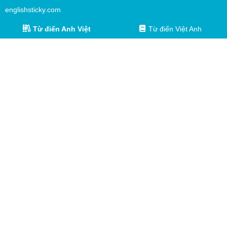
englishsticky.com
Từ điển Anh Việt
Từ điển Việt Anh