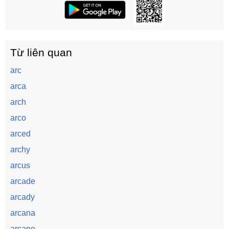
Từ liên quan
arc
arca
arch
arco
arced
archy
arcus
arcade
arcady
arcana
arcane