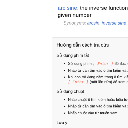
arc sine
: the inverse functio
given number
Synonyms:
arcsin
,
inverse sine
Hướng dẫn cách tra cứu
Sử dụng phím tắt
Sử dụng phím
[ Enter ]
để đưa c
Nhập từ cần tìm vào ô tìm kiếm và 
Khi con trỏ đang nằm trong ô tìm k
[ Enter ]
(một lần nữa) để xem ch
Sử dụng chuột
Nhấp chuột ô tìm kiếm hoặc biểu tư
Nhập từ cần tìm vào ô tìm kiếm và 
Nhấp chuột vào từ muốn xem.
Lưu ý