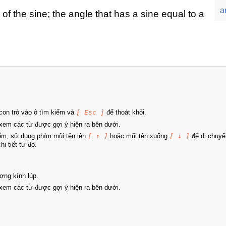
a
n of the sine; the angle that has a sine equal to a
on trỏ vào ô tìm kiếm và
[ Esc ]
để thoát khỏi.
xem các từ được gợi ý hiện ra bên dưới.
iếm, sử dụng phím mũi tên lên
[ ↑ ]
hoặc mũi tên xuống
[ ↓ ]
để di chuyể
i tiết từ đó.
ợng kính lúp.
xem các từ được gợi ý hiện ra bên dưới.