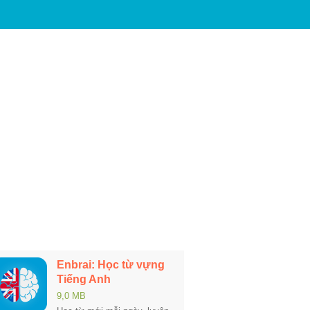
Enbrai: Học từ vựng
Tiếng Anh
9,0 MB