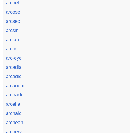
arcnet
arcose
arcsec
arcsin
arctan
arctic
arc-eye
arcadia
arcadic
arcanum
arcback
arcella
archaic
archean
archery