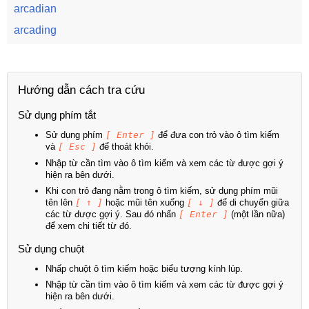
arcadian
arcading
Hướng dẫn cách tra cứu
Sử dụng phím tắt
Sử dụng phím
[ Enter ]
để đưa con trỏ vào ô tìm kiếm
và
[ Esc ]
để thoát khỏi.
Nhập từ cần tìm vào ô tìm kiếm và xem các từ được gợi ý
hiện ra bên dưới.
Khi con trỏ đang nằm trong ô tìm kiếm, sử dụng phím mũi
tên lên
[ ↑ ]
hoặc mũi tên xuống
[ ↓ ]
để di chuyển giữa
các từ được gợi ý. Sau đó nhấn
[ Enter ]
(một lần nữa)
để xem chi tiết từ đó.
Sử dụng chuột
Nhấp chuột ô tìm kiếm hoặc biểu tượng kính lúp.
Nhập từ cần tìm vào ô tìm kiếm và xem các từ được gợi ý
hiện ra bên dưới.