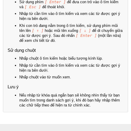
Sử dụng phím
[ Enter ]
để đưa con trỏ vào ô tìm kiếm
và
[ Esc ]
để thoát khỏi.
Nhập từ cần tìm vào ô tìm kiếm và xem các từ được gợi ý
hiện ra bên dưới.
Khi con trỏ đang nằm trong ô tìm kiếm, sử dụng phím mũi
tên lên
[ ↑ ]
hoặc mũi tên xuống
[ ↓ ]
để di chuyển giữa
các từ được gợi ý. Sau đó nhấn
[ Enter ]
(một lần nữa)
để xem chi tiết từ đó.
Sử dụng chuột
Nhấp chuột ô tìm kiếm hoặc biểu tượng kính lúp.
Nhập từ cần tìm vào ô tìm kiếm và xem các từ được gợi ý
hiện ra bên dưới.
Nhấp chuột vào từ muốn xem.
Lưu ý
Nếu nhập từ khóa quá ngắn bạn sẽ không nhìn thấy từ bạn
muốn tìm trong danh sách gợi ý, khi đó bạn hãy nhập thêm
các chữ tiếp theo để hiện ra từ chính xác.