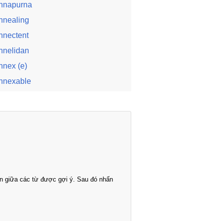
nnapurna
nnealing
nnectent
nnelidan
nnex (e)
nnexable
n giữa các từ được gợi ý. Sau đó nhấn