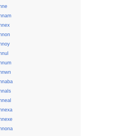
nne
nnam
nnex
nnon
nnoy
nnul
nnum
nnwn
nnaba
nnals
nneal
nnexa
nnexe
nnona