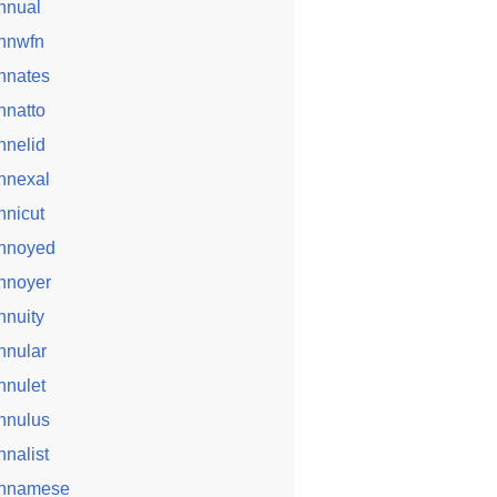
nnual
nnwfn
nnates
nnatto
nnelid
nnexal
nnicut
nnoyed
nnoyer
nnuity
nnular
nnulet
nnulus
nnalist
nnamese