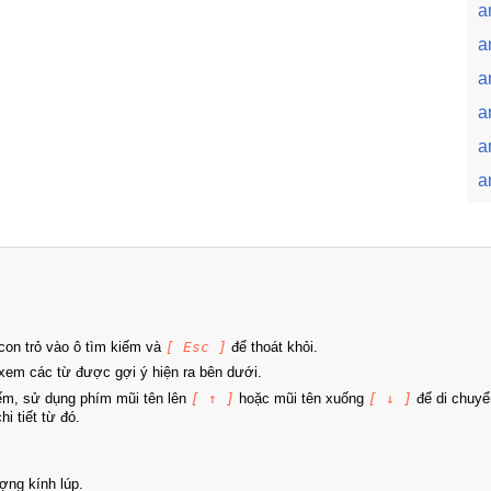
a
a
a
a
a
a
on trỏ vào ô tìm kiếm và
[ Esc ]
để thoát khỏi.
xem các từ được gợi ý hiện ra bên dưới.
iếm, sử dụng phím mũi tên lên
[ ↑ ]
hoặc mũi tên xuống
[ ↓ ]
để di chuyể
i tiết từ đó.
ợng kính lúp.