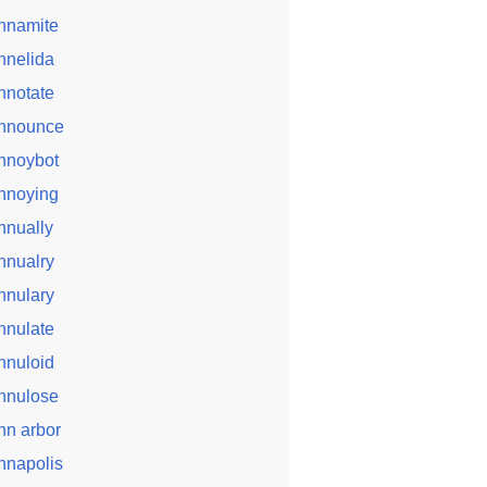
nnamite
nnelida
nnotate
nnounce
nnoybot
nnoying
nnually
nnualry
nnulary
nnulate
nnuloid
nnulose
nn arbor
nnapolis