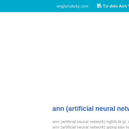
englishsticky.com
Từ điển Anh 
ann (artificial neural ne
ann (artificial neural network) nghĩa là g
ann (artificial neural network) giọng bản n