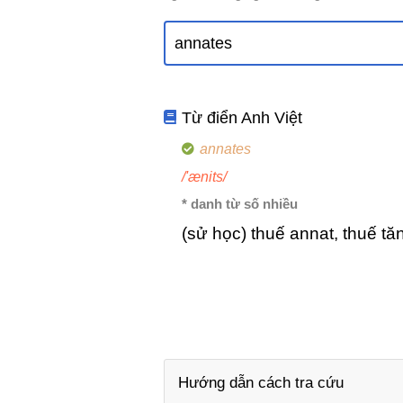
Từ điển Anh Việt
annates
/'ænits/
* danh từ số nhiều
(sử học) thuế annat, thuế tă
Hướng dẫn cách tra cứu