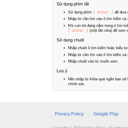
Sử dụng phím tắt
Sử dụng phím
[ Enter ]
để đưa c
Nhập từ cần tìm vào ô tìm kiếm và 
Khi con trỏ đang nằm trong ô tìm k
[ Enter ]
(một lần nữa) để xem ch
Sử dụng chuột
Nhấp chuột ô tìm kiếm hoặc biểu tư
Nhập từ cần tìm vào ô tìm kiếm và 
Nhấp chuột vào từ muốn xem.
Lưu ý
Nếu nhập từ khóa quá ngắn bạn sẽ k
chính xác.
Privacy Policy
|
Google Play
|
Copyright © 2019 English Sticky. All rights re