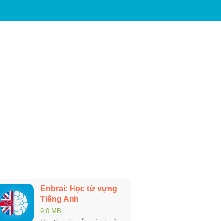
Enbrai: Học từ vựng
Tiếng Anh
9,0 MB