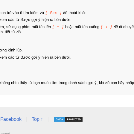
on trỏ vào ô tìm kiếm và
[ Esc ]
để thoát khỏi.
xem các từ được gợi ý hiện ra bên dưới.
iếm, sử dụng phím mũi tên lên
[ ↑ ]
hoặc mũi tên xuống
[ ↓ ]
để di chuyể
i tiết từ đó.
ợng kính lúp.
xem các từ được gợi ý hiện ra bên dưới.
hông nhìn thấy từ bạn muốn tìm trong danh sách gợi ý, khi đó bạn hãy nhập 
Facebook
|
Top ↑
|
served.