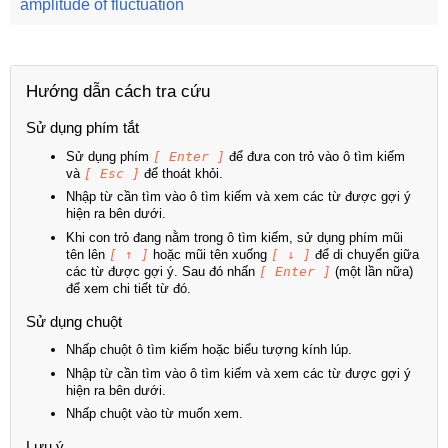
amplitude of fluctuation
Hướng dẫn cách tra cứu
Sử dụng phím tắt
Sử dụng phím
[ Enter ]
để đưa con trỏ vào ô tìm kiếm
và
[ Esc ]
để thoát khỏi.
Nhập từ cần tìm vào ô tìm kiếm và xem các từ được gợi ý
hiện ra bên dưới.
Khi con trỏ đang nằm trong ô tìm kiếm, sử dụng phím mũi
tên lên
[ ↑ ]
hoặc mũi tên xuống
[ ↓ ]
để di chuyển giữa
các từ được gợi ý. Sau đó nhấn
[ Enter ]
(một lần nữa)
để xem chi tiết từ đó.
Sử dụng chuột
Nhấp chuột ô tìm kiếm hoặc biểu tượng kính lúp.
Nhập từ cần tìm vào ô tìm kiếm và xem các từ được gợi ý
hiện ra bên dưới.
Nhấp chuột vào từ muốn xem.
Lưu ý