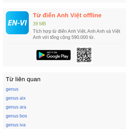
Từ điển Anh Việt offline
39 MB
Tích hợp từ điển Anh Việt, Anh Anh và Việt
Anh với tổng cộng 590.000 từ.
Từ liên quan
genus
genus aix
genus ara
genus bos
genus iva