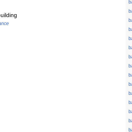
b
b
building
b
ance
b
b
b
b
b
b
b
b
b
b
b
b