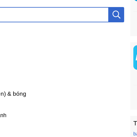
en) & bóng
ành
T
b