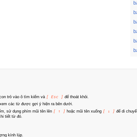
b
b
b
b
b
b
on trỏ vào ô tìm kiếm và
[ Esc ]
để thoát khỏi.
xem các từ được gợi ý hiện ra bên dưới.
iếm, sử dụng phím mũi tên lên
[ ↑ ]
hoặc mũi tên xuống
[ ↓ ]
để di chuyể
i tiết từ đó.
ợng kính lúp.