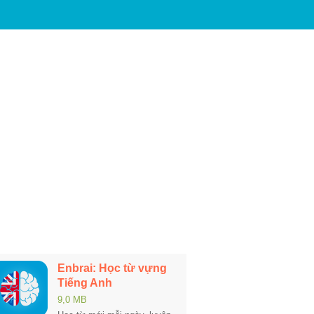
Enbrai: Học từ vựng
Tiếng Anh
9,0 MB