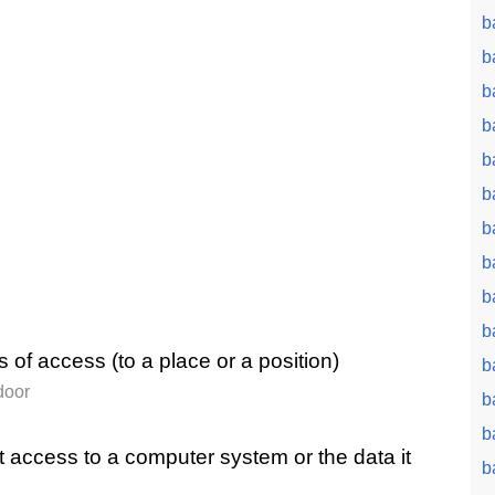
b
b
b
b
b
b
b
b
b
b
of access (to a place or a position)
b
door
b
b
access to a computer system or the data it
b