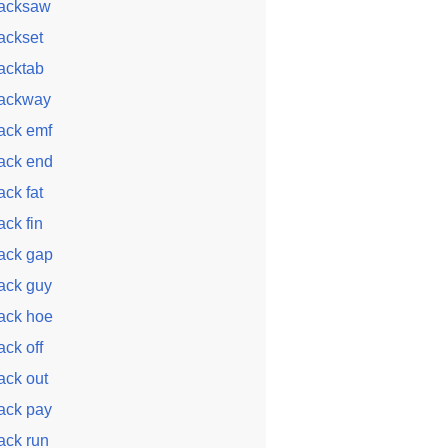
acksaw
ackset
acktab
ackway
ack emf
ack end
ack fat
ack fin
ack gap
ack guy
ack hoe
ack off
ack out
ack pay
ack run