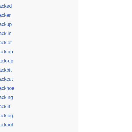
acked
acker
ackup
ack in
ack of
ack up
ack-up
ackbit
ackcut
ackhoe
acking
acklit
acklog
ackout