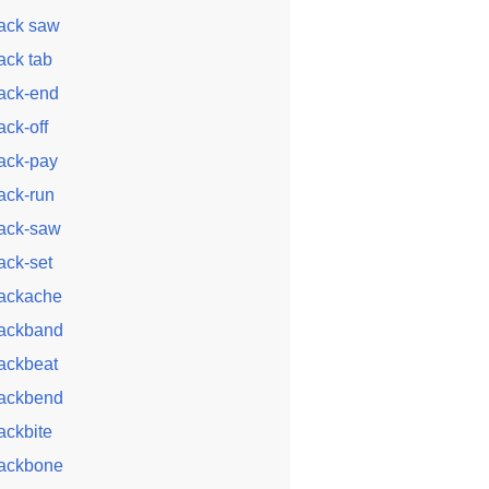
ack saw
ack tab
ack-end
ack-off
ack-pay
ack-run
ack-saw
ack-set
ackache
ackband
ackbeat
ackbend
ackbite
ackbone