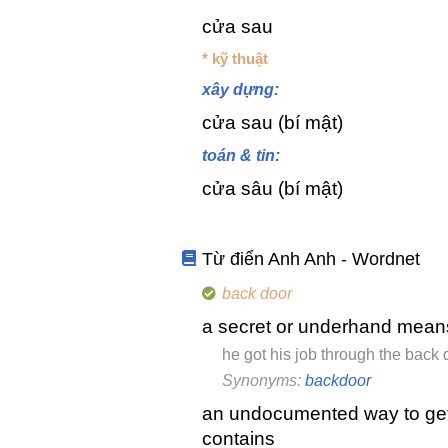
cửa sau
* kỹ thuật
xây dựng:
cửa sau (bí mật)
toán & tin:
cửa sâu (bí mật)
Từ điển Anh Anh - Wordnet
back door
a secret or underhand means 
he got his job through the back 
Synonyms:
backdoor
an undocumented way to get 
contains