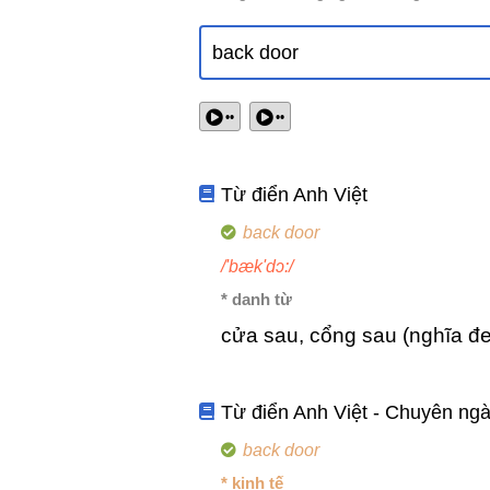
••
••
Từ điển Anh Việt
back door
/'bæk'dɔ:/
* danh từ
cửa sau, cổng sau (nghĩa đ
Từ điển Anh Việt - Chuyên ng
back door
* kinh tế