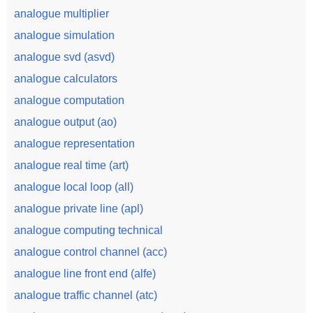
analogue multiplier
analogue simulation
analogue svd (asvd)
analogue calculators
analogue computation
analogue output (ao)
analogue representation
analogue real time (art)
analogue local loop (all)
analogue private line (apl)
analogue computing technical
analogue control channel (acc)
analogue line front end (alfe)
analogue traffic channel (atc)