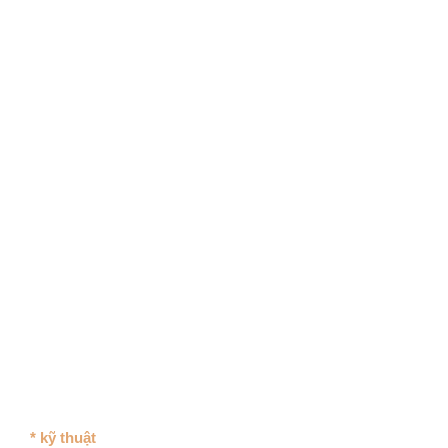
* kỹ thuật