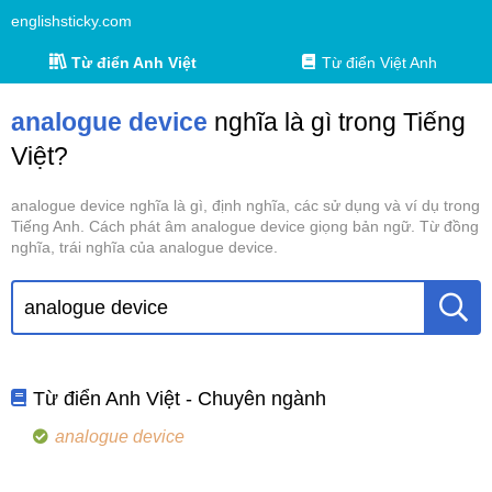
englishsticky.com
Từ điển Anh Việt
Từ điển Việt Anh
analogue device
nghĩa là gì trong Tiếng
Việt?
analogue device nghĩa là gì, định nghĩa, các sử dụng và ví dụ trong
Tiếng Anh. Cách phát âm analogue device giọng bản ngữ. Từ đồng
nghĩa, trái nghĩa của analogue device.
Từ điển Anh Việt - Chuyên ngành
analogue device