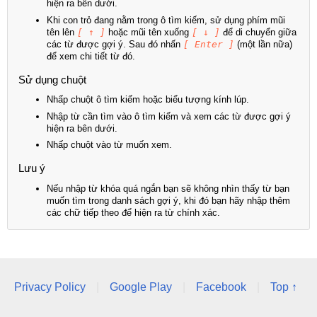
hiện ra bên dưới.
Khi con trỏ đang nằm trong ô tìm kiếm, sử dụng phím mũi
tên lên
[ ↑ ]
hoặc mũi tên xuống
[ ↓ ]
để di chuyển giữa
các từ được gợi ý. Sau đó nhấn
[ Enter ]
(một lần nữa)
để xem chi tiết từ đó.
Sử dụng chuột
Nhấp chuột ô tìm kiếm hoặc biểu tượng kính lúp.
Nhập từ cần tìm vào ô tìm kiếm và xem các từ được gợi ý
hiện ra bên dưới.
Nhấp chuột vào từ muốn xem.
Lưu ý
Nếu nhập từ khóa quá ngắn bạn sẽ không nhìn thấy từ bạn
muốn tìm trong danh sách gợi ý, khi đó bạn hãy nhập thêm
các chữ tiếp theo để hiện ra từ chính xác.
Privacy Policy
|
Google Play
|
Facebook
|
Top ↑