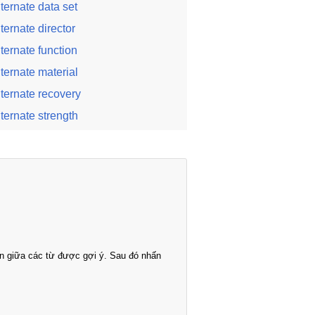
lternate data set
lternate director
lternate function
lternate material
lternate recovery
lternate strength
n giữa các từ được gợi ý. Sau đó nhấn