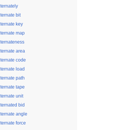
lternately
lternate bit
lternate key
lternate map
lternateness
lternate area
lternate code
lternate load
lternate path
lternate tape
lternate unit
lternated bid
lternate angle
lternate force