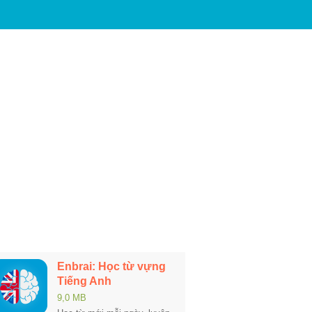
Enbrai: Học từ vựng
Tiếng Anh
9,0 MB