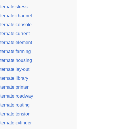
lternate stress
lternate channel
lternate console
lternate current
lternate element
lternate farming
lternate housing
lternate lay-out
lternate library
lternate printer
lternate roadway
lternate routing
lternate tension
lternate cylinder