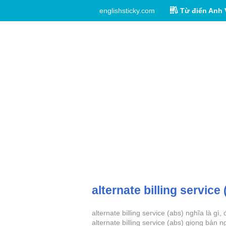
englishsticky.com
Từ điển Anh 
alternate billing service 
alternate billing service (abs) nghĩa là g
alternate billing service (abs) giọng bản n