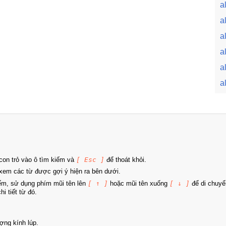
a
a
a
a
a
a
on trỏ vào ô tìm kiếm và
[ Esc ]
để thoát khỏi.
xem các từ được gợi ý hiện ra bên dưới.
iếm, sử dụng phím mũi tên lên
[ ↑ ]
hoặc mũi tên xuống
[ ↓ ]
để di chuyể
i tiết từ đó.
ợng kính lúp.