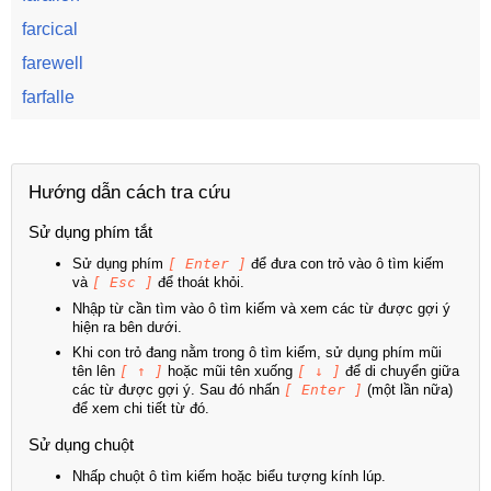
farcical
farewell
farfalle
Hướng dẫn cách tra cứu
Sử dụng phím tắt
Sử dụng phím
[ Enter ]
để đưa con trỏ vào ô tìm kiếm
và
[ Esc ]
để thoát khỏi.
Nhập từ cần tìm vào ô tìm kiếm và xem các từ được gợi ý
hiện ra bên dưới.
Khi con trỏ đang nằm trong ô tìm kiếm, sử dụng phím mũi
tên lên
[ ↑ ]
hoặc mũi tên xuống
[ ↓ ]
để di chuyển giữa
các từ được gợi ý. Sau đó nhấn
[ Enter ]
(một lần nữa)
để xem chi tiết từ đó.
Sử dụng chuột
Nhấp chuột ô tìm kiếm hoặc biểu tượng kính lúp.