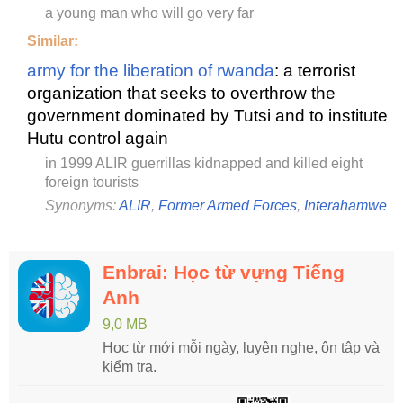
a young man who will go very far
Similar:
army for the liberation of rwanda
: a terrorist
organization that seeks to overthrow the
government dominated by Tutsi and to institute
Hutu control again
in 1999 ALIR guerrillas kidnapped and killed eight
foreign tourists
Synonyms:
ALIR
,
Former Armed Forces
,
Interahamwe
Enbrai: Học từ vựng Tiếng
Anh
9,0 MB
Học từ mới mỗi ngày, luyện nghe, ôn tập và
kiểm tra.