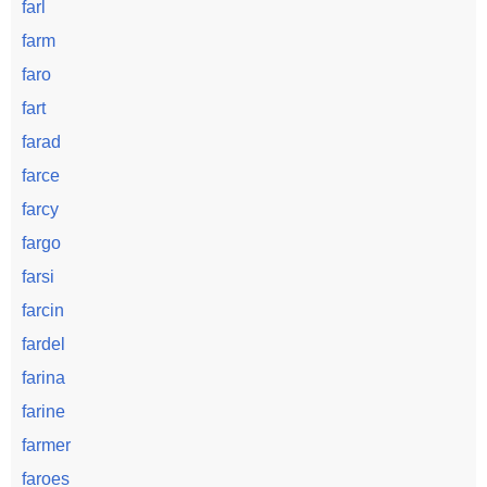
farl
farm
faro
fart
farad
farce
farcy
fargo
farsi
farcin
fardel
farina
farine
farmer
faroes