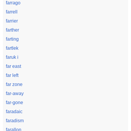
farrago
farrell
farrier
farther
farting
fartlek
faruk i
far east
far left
far zone
far-away
far-gone
faradaic
faradism
farallon