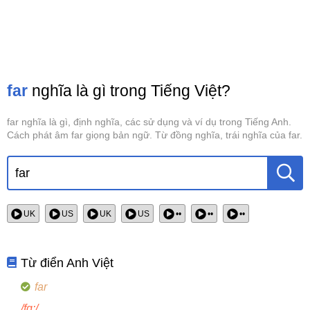
far
nghĩa là gì trong Tiếng Việt?
far nghĩa là gì, định nghĩa, các sử dụng và ví dụ trong Tiếng Anh.
Cách phát âm far giọng bản ngữ. Từ đồng nghĩa, trái nghĩa của far.
UK
US
UK
US
••
••
••
Từ điển Anh Việt
far
/fɑ:/