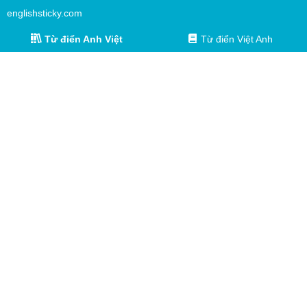
englishsticky.com
Từ điển Anh Việt
Từ điển Việt Anh