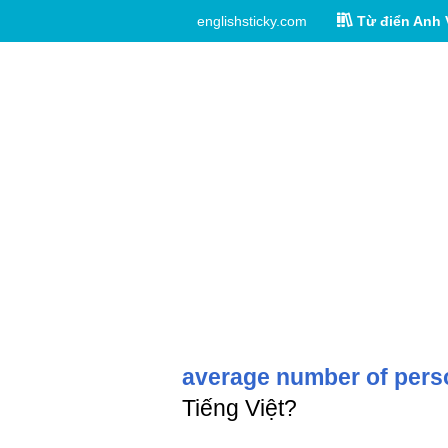
englishsticky.com
Từ điển Anh 
average number of pers
Tiếng Việt?