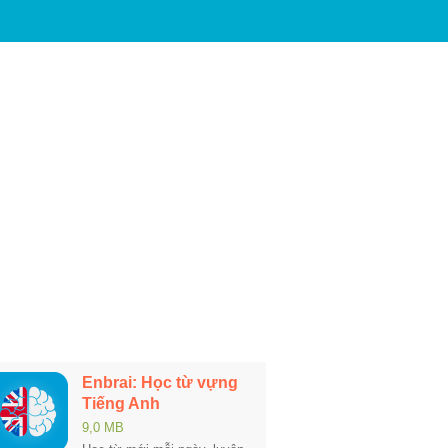
Enbrai: Học từ vựng
Tiếng Anh
9,0 MB