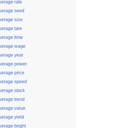
verage rate
verage seed
verage size
verage tare
verage time
verage wage
verage year
verage power
verage price
verage speed
verage stock
verage trend
verage value
verage yield
verage bright