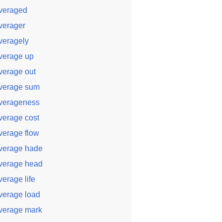
veraged
verager
veragely
verage up
verage out
verage sum
verageness
verage cost
verage flow
verage hade
verage head
verage life
verage load
verage mark