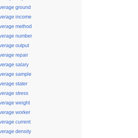
verage ground
verage income
verage method
verage number
verage output
verage repair
verage salary
verage sample
verage stater
verage stress
verage weight
verage worker
verage current
verage density