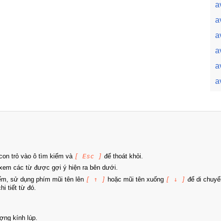
a
a
a
a
a
a
on trỏ vào ô tìm kiếm và
[ Esc ]
để thoát khỏi.
xem các từ được gợi ý hiện ra bên dưới.
iếm, sử dụng phím mũi tên lên
[ ↑ ]
hoặc mũi tên xuống
[ ↓ ]
để di chuyể
i tiết từ đó.
ợng kính lúp.