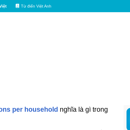
Việt
Từ điển Việt Anh
ons per household
nghĩa là gì trong