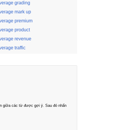
verage grading
verage mark up
verage premium
verage product
verage revenue
verage traffic
n giữa các từ được gợi ý. Sau đó nhấn