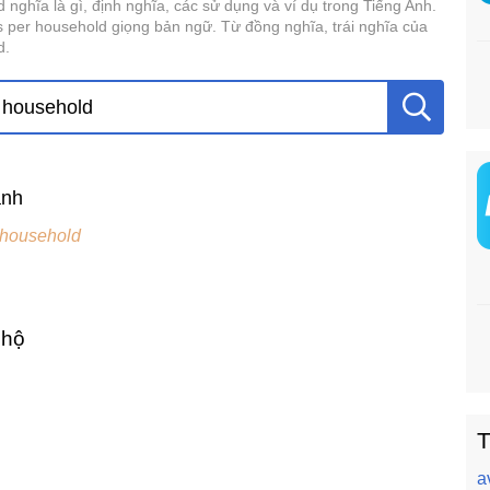
nghĩa là gì, định nghĩa, các sử dụng và ví dụ trong Tiếng Anh.
per household giọng bản ngữ. Từ đồng nghĩa, trái nghĩa của
d.
ành
 household
 hộ
T
a