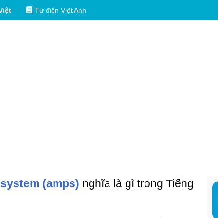
Việt
Từ điển Việt Anh
 system (amps)
nghĩa là gì trong Tiếng