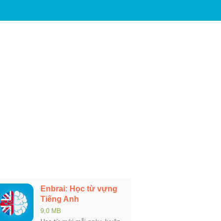
Enbrai: Học từ vựng
Tiếng Anh
9,0 MB