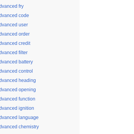
dvanced fry
dvanced code
dvanced user
dvanced order
dvanced credit
dvanced filter
dvanced battery
dvanced control
dvanced heading
dvanced opening
dvanced function
dvanced ignition
dvanced language
dvanced chemistry