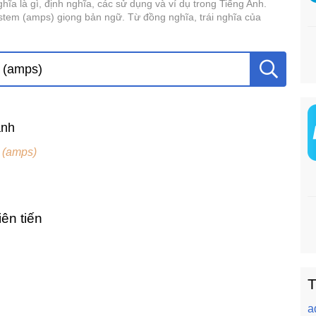
a là gì, định nghĩa, các sử dụng và ví dụ trong Tiếng Anh.
tem (amps) giọng bản ngữ. Từ đồng nghĩa, trái nghĩa của
ành
 (amps)
iên tiến
T
a