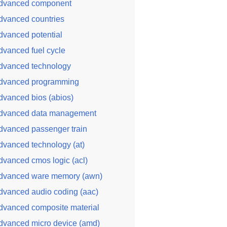
dvanced component
dvanced countries
dvanced potential
dvanced fuel cycle
dvanced technology
dvanced programming
dvanced bios (abios)
dvanced data management
dvanced passenger train
dvanced technology (at)
dvanced cmos logic (acl)
dvanced ware memory (awn)
dvanced audio coding (aac)
dvanced composite material
dvanced micro device (amd)