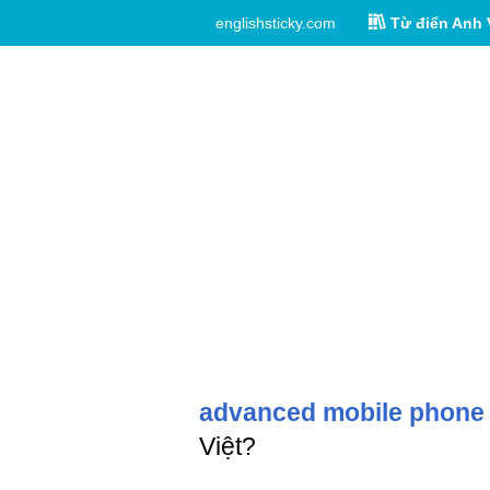
englishsticky.com
Từ điển Anh 
advanced mobile phone
Việt?