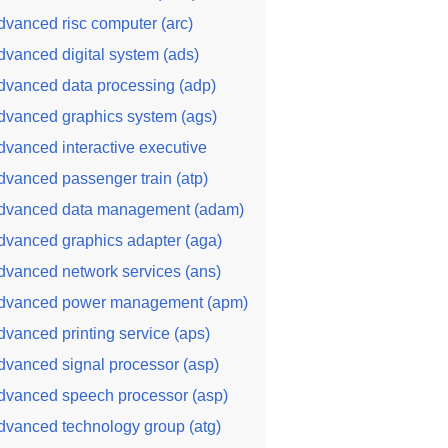
dvanced risc computer (arc)
dvanced digital system (ads)
dvanced data processing (adp)
dvanced graphics system (ags)
dvanced interactive executive
dvanced passenger train (atp)
dvanced data management (adam)
dvanced graphics adapter (aga)
dvanced network services (ans)
dvanced power management (apm)
dvanced printing service (aps)
dvanced signal processor (asp)
dvanced speech processor (asp)
dvanced technology group (atg)