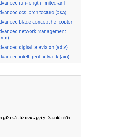
dvanced run-length limited-arll
dvanced scsi architecture (asa)
dvanced blade concept helicopter
dvanced network management
anm)
dvanced digital television (adtv)
dvanced intelligent network (ain)
n giữa các từ được gợi ý. Sau đó nhấn