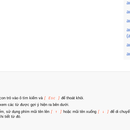
a
a
a
a
(
a
a
on trỏ vào ô tìm kiếm và
[ Esc ]
để thoát khỏi.
xem các từ được gợi ý hiện ra bên dưới.
iếm, sử dụng phím mũi tên lên
[ ↑ ]
hoặc mũi tên xuống
[ ↓ ]
để di chuyể
i tiết từ đó.