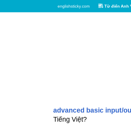
englishsticky.com
Từ điển Anh 
advanced basic input/ou
Tiếng Việt?