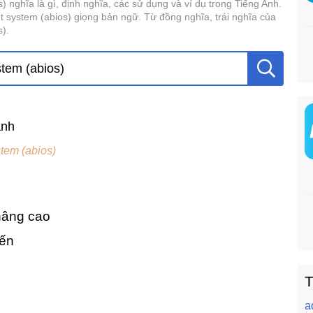
) nghĩa là gì, định nghĩa, các sử dụng và ví dụ trong Tiếng Anh.
 system (abios) giọng bản ngữ. Từ đồng nghĩa, trái nghĩa của
s).
ành
tem (abios)
 nâng cao
ến
T
a