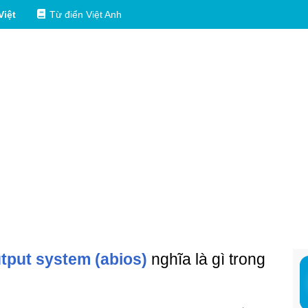
Việt
Từ điển Việt Anh
tput system (abios)
nghĩa là gì trong