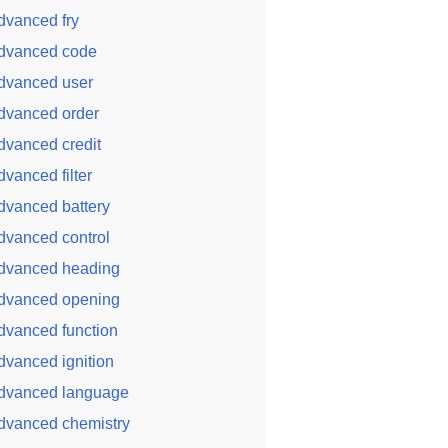
dvanced fry
dvanced code
dvanced user
dvanced order
dvanced credit
dvanced filter
dvanced battery
dvanced control
dvanced heading
dvanced opening
dvanced function
dvanced ignition
dvanced language
dvanced chemistry