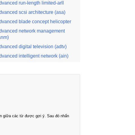
dvanced run-length limited-arll
dvanced scsi architecture (asa)
dvanced blade concept helicopter
dvanced network management
anm)
dvanced digital television (adtv)
dvanced intelligent network (ain)
n giữa các từ được gợi ý. Sau đó nhấn