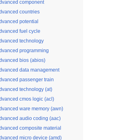
dvanced component
dvanced countries
dvanced potential
dvanced fuel cycle
dvanced technology
dvanced programming
dvanced bios (abios)
dvanced data management
dvanced passenger train
dvanced technology (at)
dvanced cmos logic (acl)
dvanced ware memory (awn)
dvanced audio coding (aac)
dvanced composite material
dvanced micro device (amd)