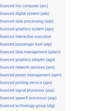
dvanced risc computer (arc)
dvanced digital system (ads)
dvanced data processing (adp)
dvanced graphics system (ags)
dvanced interactive executive
dvanced passenger train (atp)
dvanced data management (adam)
dvanced graphics adapter (aga)
dvanced network services (ans)
dvanced power management (apm)
dvanced printing service (aps)
dvanced signal processor (asp)
dvanced speech processor (asp)
dvanced technology group (atg)