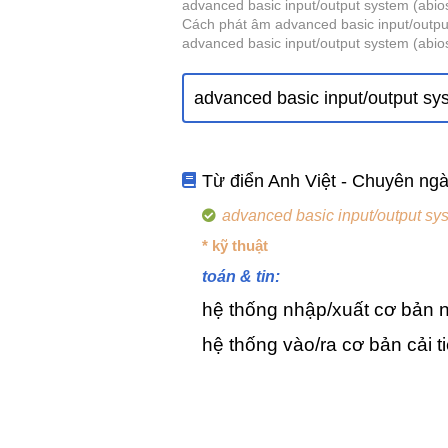
advanced basic input/output system (abios
Cách phát âm advanced basic input/output
advanced basic input/output system (abio
Từ điển Anh Việt - Chuyên ng
advanced basic input/output sys
* kỹ thuật
toán & tin:
hệ thống nhập/xuất cơ bản
hệ thống vào/ra cơ bản cải ti