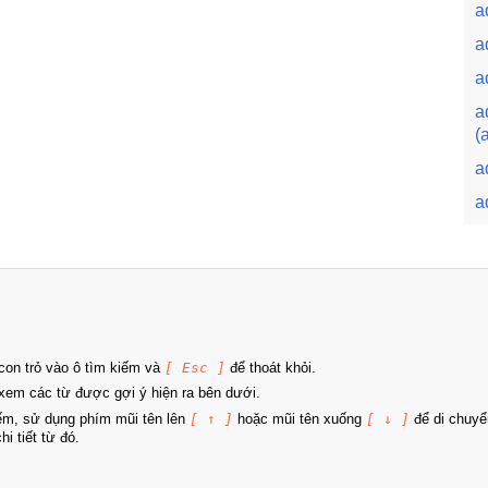
a
a
a
a
(
a
a
on trỏ vào ô tìm kiếm và
[ Esc ]
để thoát khỏi.
xem các từ được gợi ý hiện ra bên dưới.
iếm, sử dụng phím mũi tên lên
[ ↑ ]
hoặc mũi tên xuống
[ ↓ ]
để di chuyể
i tiết từ đó.