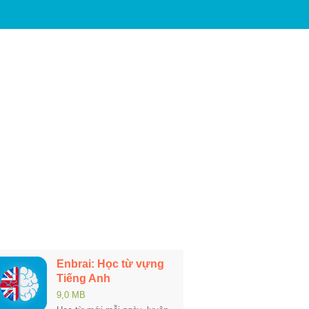
Enbrai: Học từ vựng
Tiếng Anh
9,0 MB