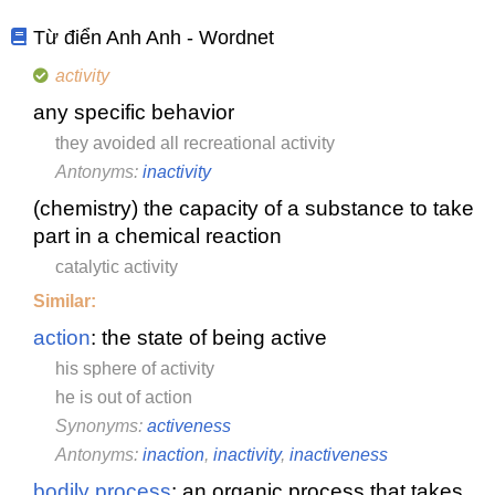
Từ điển Anh Anh - Wordnet
activity
any specific behavior
they avoided all recreational activity
Antonyms:
inactivity
(chemistry) the capacity of a substance to take
part in a chemical reaction
catalytic activity
Similar:
action
: the state of being active
his sphere of activity
he is out of action
Synonyms:
activeness
Antonyms:
inaction
,
inactivity
,
inactiveness
bodily process
: an organic process that takes