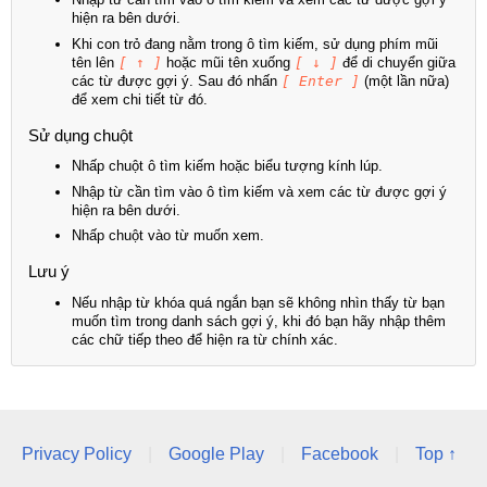
hiện ra bên dưới.
Khi con trỏ đang nằm trong ô tìm kiếm, sử dụng phím mũi
tên lên
[ ↑ ]
hoặc mũi tên xuống
[ ↓ ]
để di chuyển giữa
các từ được gợi ý. Sau đó nhấn
[ Enter ]
(một lần nữa)
để xem chi tiết từ đó.
Sử dụng chuột
Nhấp chuột ô tìm kiếm hoặc biểu tượng kính lúp.
Nhập từ cần tìm vào ô tìm kiếm và xem các từ được gợi ý
hiện ra bên dưới.
Nhấp chuột vào từ muốn xem.
Lưu ý
Nếu nhập từ khóa quá ngắn bạn sẽ không nhìn thấy từ bạn
muốn tìm trong danh sách gợi ý, khi đó bạn hãy nhập thêm
các chữ tiếp theo để hiện ra từ chính xác.
Privacy Policy
|
Google Play
|
Facebook
|
Top ↑