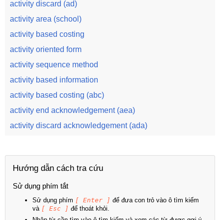
activity discard (ad)
activity area (school)
activity based costing
activity oriented form
activity sequence method
activity based information
activity based costing (abc)
activity end acknowledgement (aea)
activity discard acknowledgement (ada)
Hướng dẫn cách tra cứu
Sử dụng phím tắt
Sử dụng phím
[ Enter ]
để đưa con trỏ vào ô tìm kiếm
và
[ Esc ]
để thoát khỏi.
Nhập từ cần tìm vào ô tìm kiếm và xem các từ được gợi ý