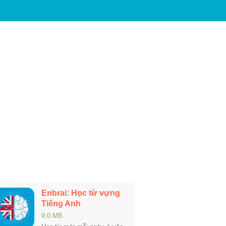
Enbrai: Học từ vựng
Tiếng Anh
9,0 MB