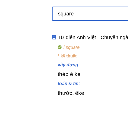
Từ điển Anh Việt - Chuyên ng
l square
* kỹ thuật
xây dựng:
thép ê ke
toán & tin:
thước, êke