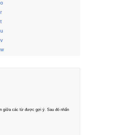
eo
r
t
eu
ev
ew
n giữa các từ được gợi ý. Sau đó nhấn