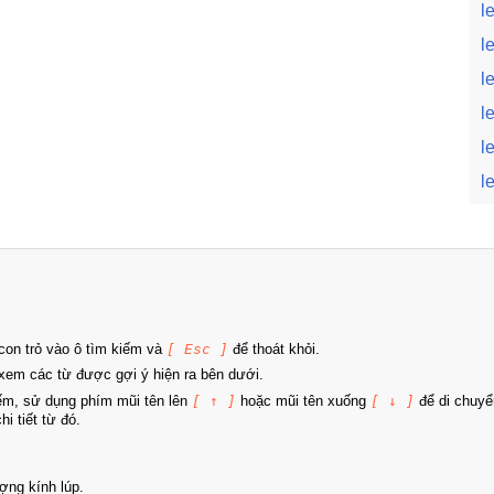
l
le
le
l
l
l
on trỏ vào ô tìm kiếm và
[ Esc ]
để thoát khỏi.
xem các từ được gợi ý hiện ra bên dưới.
iếm, sử dụng phím mũi tên lên
[ ↑ ]
hoặc mũi tên xuống
[ ↓ ]
để di chuyể
i tiết từ đó.
ợng kính lúp.