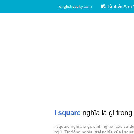
englishsticky.com
Từ điển Anh 
l square
nghĩa là gì trong
l square nghĩa là gì, định nghĩa, các sử 
ngữ. Từ đồng nghĩa, trái nghĩa của l squa