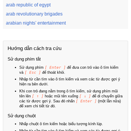
arab republic of egypt
arab revolutionary brigades
arabian nights' entertainment
Hướng dẫn cách tra cứu
Sử dụng phím tắt
Sử dụng phím
[ Enter ]
để đưa con trỏ vào ô tìm kiếm
và
[ Esc ]
để thoát khỏi.
Nhập từ cần tìm vào ô tìm kiếm và xem các từ được gợi ý
hiện ra bên dưới.
Khi con trỏ đang nằm trong ô tìm kiếm, sử dụng phím mũi
tên lên
[ ↑ ]
hoặc mũi tên xuống
[ ↓ ]
để di chuyển giữa
các từ được gợi ý. Sau đó nhấn
[ Enter ]
(một lần nữa)
để xem chi tiết từ đó.
Sử dụng chuột
Nhấp chuột ô tìm kiếm hoặc biểu tượng kính lúp.
Nhập từ cần tìm vào ô tìm kiếm và xem các từ được gợi ý