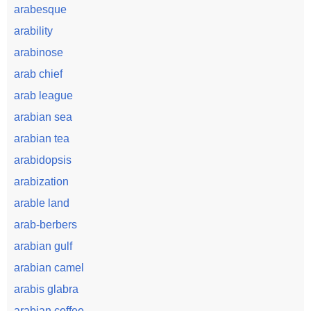
arabesque
arability
arabinose
arab chief
arab league
arabian sea
arabian tea
arabidopsis
arabization
arable land
arab-berbers
arabian gulf
arabian camel
arabis glabra
arabian coffee