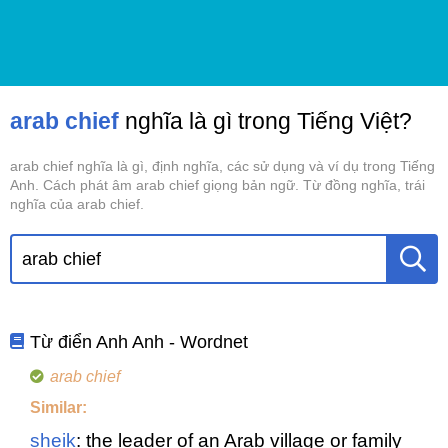
arab chief
nghĩa là gì trong Tiếng Việt?
arab chief nghĩa là gì, định nghĩa, các sử dụng và ví dụ trong Tiếng
Anh. Cách phát âm arab chief giọng bản ngữ. Từ đồng nghĩa, trái
nghĩa của arab chief.
Từ điển Anh Anh - Wordnet
arab chief
Similar:
sheik
: the leader of an Arab village or family