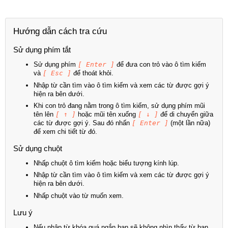
Hướng dẫn cách tra cứu
Sử dụng phím tắt
Sử dụng phím
[ Enter ]
để đưa con trỏ vào ô tìm kiếm
và
[ Esc ]
để thoát khỏi.
Nhập từ cần tìm vào ô tìm kiếm và xem các từ được gợi ý
hiện ra bên dưới.
Khi con trỏ đang nằm trong ô tìm kiếm, sử dụng phím mũi
tên lên
[ ↑ ]
hoặc mũi tên xuống
[ ↓ ]
để di chuyển giữa
các từ được gợi ý. Sau đó nhấn
[ Enter ]
(một lần nữa)
để xem chi tiết từ đó.
Sử dụng chuột
Nhấp chuột ô tìm kiếm hoặc biểu tượng kính lúp.
Nhập từ cần tìm vào ô tìm kiếm và xem các từ được gợi ý
hiện ra bên dưới.
Nhấp chuột vào từ muốn xem.
Lưu ý
Nếu nhập từ khóa quá ngắn bạn sẽ không nhìn thấy từ bạn