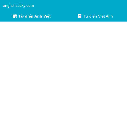
englishsticky.com
Từ điển Anh Việt
Từ điển Việt Anh