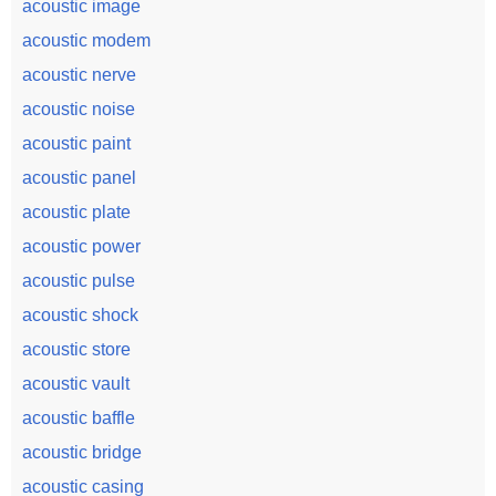
acoustic image
acoustic modem
acoustic nerve
acoustic noise
acoustic paint
acoustic panel
acoustic plate
acoustic power
acoustic pulse
acoustic shock
acoustic store
acoustic vault
acoustic baffle
acoustic bridge
acoustic casing