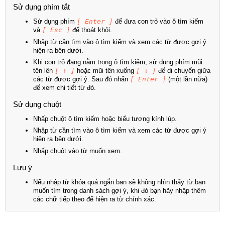
Sử dụng phím tắt
Sử dụng phím
[ Enter ]
để đưa con trỏ vào ô tìm kiếm
và
[ Esc ]
để thoát khỏi.
Nhập từ cần tìm vào ô tìm kiếm và xem các từ được gợi ý
hiện ra bên dưới.
Khi con trỏ đang nằm trong ô tìm kiếm, sử dụng phím mũi
tên lên
[ ↑ ]
hoặc mũi tên xuống
[ ↓ ]
để di chuyển giữa
các từ được gợi ý. Sau đó nhấn
[ Enter ]
(một lần nữa)
để xem chi tiết từ đó.
Sử dụng chuột
Nhấp chuột ô tìm kiếm hoặc biểu tượng kính lúp.
Nhập từ cần tìm vào ô tìm kiếm và xem các từ được gợi ý
hiện ra bên dưới.
Nhấp chuột vào từ muốn xem.
Lưu ý
Nếu nhập từ khóa quá ngắn bạn sẽ không nhìn thấy từ bạn
muốn tìm trong danh sách gợi ý, khi đó bạn hãy nhập thêm
các chữ tiếp theo để hiện ra từ chính xác.