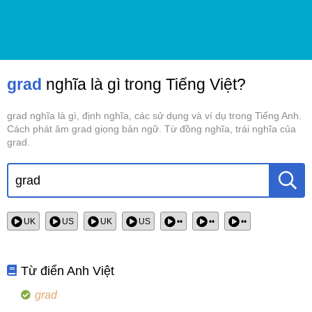
grad
nghĩa là gì trong Tiếng Việt?
grad nghĩa là gì, định nghĩa, các sử dụng và ví dụ trong Tiếng Anh.
Cách phát âm grad giọng bản ngữ. Từ đồng nghĩa, trái nghĩa của
grad.
UK
US
UK
US
••
••
••
Từ điển Anh Việt
grad