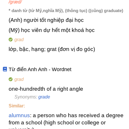
/græd/
* danh từ (từ Mỹ,nghĩa Mỹ), (thông tục) ((cũng) graduate)
(Anh) người tốt nghiệp đại học
(Mỹ) học viên dự hết một khoá học
grad
lớp, bậc, hạng; grat (đơn vị đo góc)
Từ điển Anh Anh - Wordnet
grad
one-hundredth of a right angle
Synonyms:
grade
Similar:
alumnus
: a person who has received a degree
from a school (high school or college or