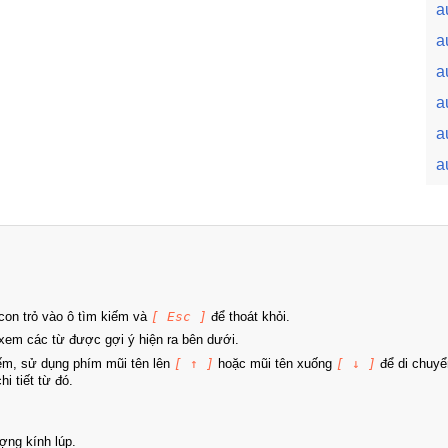
a
a
a
a
a
a
on trỏ vào ô tìm kiếm và
[ Esc ]
để thoát khỏi.
xem các từ được gợi ý hiện ra bên dưới.
iếm, sử dụng phím mũi tên lên
[ ↑ ]
hoặc mũi tên xuống
[ ↓ ]
để di chuyể
i tiết từ đó.
ợng kính lúp.