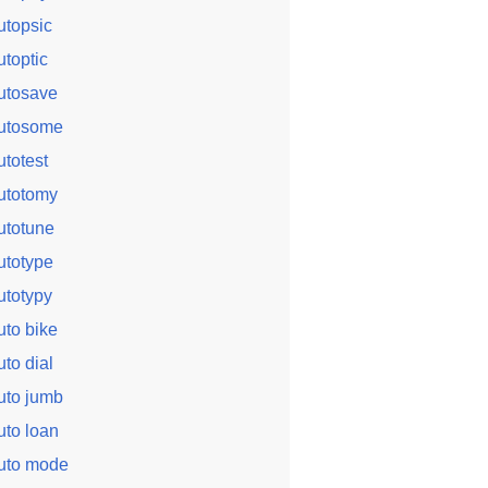
utopsic
utoptic
utosave
utosome
utotest
utotomy
utotune
utotype
utotypy
uto bike
uto dial
uto jumb
uto loan
uto mode