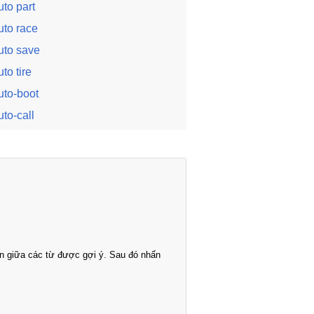
uto part
uto race
uto save
uto tire
uto-boot
uto-call
n giữa các từ được gợi ý. Sau đó nhấn