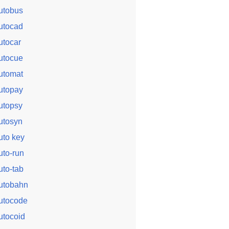
utobus
utocad
utocar
utocue
utomat
utopay
utopsy
utosyn
uto key
uto-run
uto-tab
utobahn
utocode
utocoid