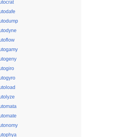
utocrat
utodafe
utodump
utodyne
utoflow
utogamy
utogeny
utogiro
utogyro
utoload
utolyze
utomata
utomate
utonomy
utophya