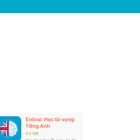
Enbrai: Học từ vựng
Tiếng Anh
9,0 MB