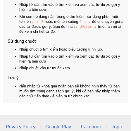
Nhập từ cần tìm vào ô tìm kiếm và xem các từ được gợi ý
hiện ra bên dưới.
Khi con trỏ đang nằm trong ô tìm kiếm, sử dụng phím mũi
tên lên
[ ↑ ]
hoặc mũi tên xuống
[ ↓ ]
để di chuyển giữa
các từ được gợi ý. Sau đó nhấn
[ Enter ]
(một lần nữa)
để xem chi tiết từ đó.
Sử dụng chuột
Nhấp chuột ô tìm kiếm hoặc biểu tượng kính lúp.
Nhập từ cần tìm vào ô tìm kiếm và xem các từ được gợi ý
hiện ra bên dưới.
Nhấp chuột vào từ muốn xem.
Lưu ý
Nếu nhập từ khóa quá ngắn bạn sẽ không nhìn thấy từ bạn
muốn tìm trong danh sách gợi ý, khi đó bạn hãy nhập thêm
các chữ tiếp theo để hiện ra từ chính xác.
Privacy Policy
|
Google Play
|
Facebook
|
Top ↑