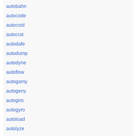
autobahn
autocode
autocoid
autocrat
autodafe
autodump
autodyne
autoflow
autogamy
autogeny
autogiro
autogyro
autoload
autolyze