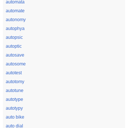
automata
automate
autonomy
autophya
autopsic
autoptic
autosave
autosome
autotest
autotomy
autotune
autotype
autotypy
auto bike
auto dial