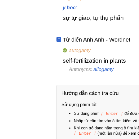
y học:
sự tự giao, tự thụ phấn
Từ điển Anh Anh - Wordnet
autogamy
self-fertilization in plants
Antonyms:
allogamy
Hướng dẫn cách tra cứu
Sử dụng phím tắt
Sử dụng phím
[ Enter ]
để đưa c
Nhập từ cần tìm vào ô tìm kiếm và 
Khi con trỏ đang nằm trong ô tìm k
[ Enter ]
(một lần nữa) để xem ch