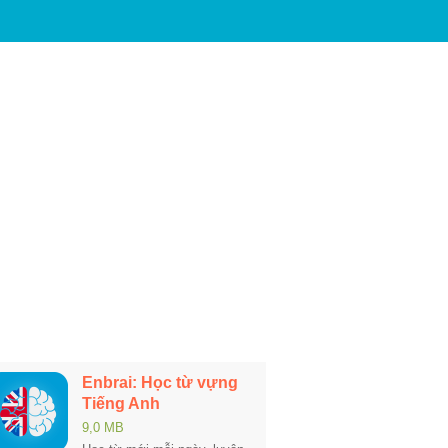
Enbrai: Học từ vựng
Tiếng Anh
9,0 MB