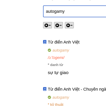
••
••
••
Từ điển Anh Việt
autogamy
/ɔ:'tɔgemi/
* danh từ
sự tự giao
Từ điển Anh Việt - Chuyên ng
autogamy
* kỹ thuật