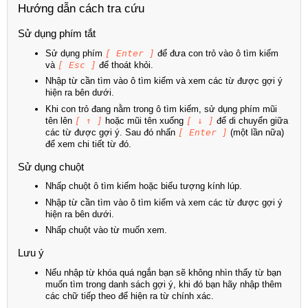
Hướng dẫn cách tra cứu
Sử dụng phím tắt
Sử dụng phím
[ Enter ]
để đưa con trỏ vào ô tìm kiếm
và
[ Esc ]
để thoát khỏi.
Nhập từ cần tìm vào ô tìm kiếm và xem các từ được gợi ý
hiện ra bên dưới.
Khi con trỏ đang nằm trong ô tìm kiếm, sử dụng phím mũi
tên lên
[ ↑ ]
hoặc mũi tên xuống
[ ↓ ]
để di chuyển giữa
các từ được gợi ý. Sau đó nhấn
[ Enter ]
(một lần nữa)
để xem chi tiết từ đó.
Sử dụng chuột
Nhấp chuột ô tìm kiếm hoặc biểu tượng kính lúp.
Nhập từ cần tìm vào ô tìm kiếm và xem các từ được gợi ý
hiện ra bên dưới.
Nhấp chuột vào từ muốn xem.
Lưu ý
Nếu nhập từ khóa quá ngắn bạn sẽ không nhìn thấy từ bạn
muốn tìm trong danh sách gợi ý, khi đó bạn hãy nhập thêm
các chữ tiếp theo để hiện ra từ chính xác.