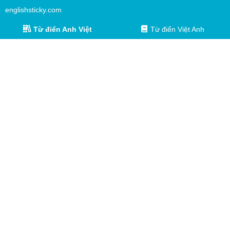
englishsticky.com
Từ điển Anh Việt
Từ điển Việt Anh