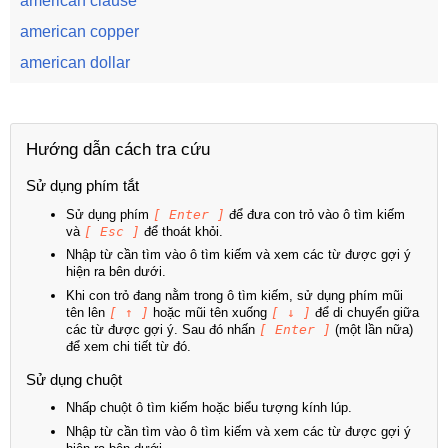
american clause
american copper
american dollar
Hướng dẫn cách tra cứu
Sử dụng phím tắt
Sử dụng phím
[ Enter ]
để đưa con trỏ vào ô tìm kiếm
và
[ Esc ]
để thoát khỏi.
Nhập từ cần tìm vào ô tìm kiếm và xem các từ được gợi ý
hiện ra bên dưới.
Khi con trỏ đang nằm trong ô tìm kiếm, sử dụng phím mũi
tên lên
[ ↑ ]
hoặc mũi tên xuống
[ ↓ ]
để di chuyển giữa
các từ được gợi ý. Sau đó nhấn
[ Enter ]
(một lần nữa)
để xem chi tiết từ đó.
Sử dụng chuột
Nhấp chuột ô tìm kiếm hoặc biểu tượng kính lúp.
Nhập từ cần tìm vào ô tìm kiếm và xem các từ được gợi ý