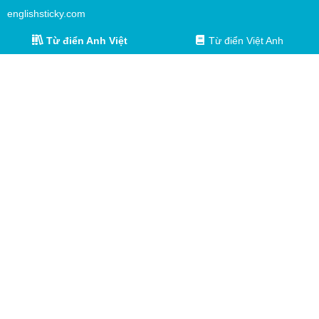
englishsticky.com
Từ điển Anh Việt
Từ điển Việt Anh