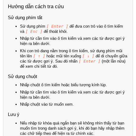
Hướng dẫn cách tra cứu
Sử dụng phím tắt
Sử dụng phím
[ Enter ]
để đưa con trỏ vào ô tìm kiếm
và
[ Esc ]
để thoát khỏi.
Nhập từ cần tìm vào ô tìm kiếm và xem các từ được gợi ý
hiện ra bên dưới.
Khi con trỏ đang nằm trong ô tìm kiếm, sử dụng phím mũi
tên lên
[ ↑ ]
hoặc mũi tên xuống
[ ↓ ]
để di chuyển giữa
các từ được gợi ý. Sau đó nhấn
[ Enter ]
(một lần nữa)
để xem chi tiết từ đó.
Sử dụng chuột
Nhấp chuột ô tìm kiếm hoặc biểu tượng kính lúp.
Nhập từ cần tìm vào ô tìm kiếm và xem các từ được gợi ý
hiện ra bên dưới.
Nhấp chuột vào từ muốn xem.
Lưu ý
Nếu nhập từ khóa quá ngắn bạn sẽ không nhìn thấy từ bạn
muốn tìm trong danh sách gợi ý, khi đó bạn hãy nhập thêm
các chữ tiếp theo để hiện ra từ chính xác.