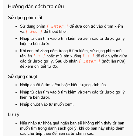
Hướng dẫn cách tra cứu
Sử dụng phím tắt
Sử dụng phím
[ Enter ]
để đưa con trỏ vào ô tìm kiếm
và
[ Esc ]
để thoát khỏi.
Nhập từ cần tìm vào ô tìm kiếm và xem các từ được gợi ý
hiện ra bên dưới.
Khi con trỏ đang nằm trong ô tìm kiếm, sử dụng phím mũi
tên lên
[ ↑ ]
hoặc mũi tên xuống
[ ↓ ]
để di chuyển giữa
các từ được gợi ý. Sau đó nhấn
[ Enter ]
(một lần nữa)
để xem chi tiết từ đó.
Sử dụng chuột
Nhấp chuột ô tìm kiếm hoặc biểu tượng kính lúp.
Nhập từ cần tìm vào ô tìm kiếm và xem các từ được gợi ý
hiện ra bên dưới.
Nhấp chuột vào từ muốn xem.
Lưu ý
Nếu nhập từ khóa quá ngắn bạn sẽ không nhìn thấy từ bạn
muốn tìm trong danh sách gợi ý, khi đó bạn hãy nhập thêm
các chữ tiếp theo để hiện ra từ chính xác.