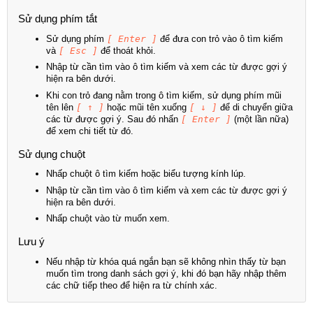
Sử dụng phím tắt
Sử dụng phím
[ Enter ]
để đưa con trỏ vào ô tìm kiếm
và
[ Esc ]
để thoát khỏi.
Nhập từ cần tìm vào ô tìm kiếm và xem các từ được gợi ý
hiện ra bên dưới.
Khi con trỏ đang nằm trong ô tìm kiếm, sử dụng phím mũi
tên lên
[ ↑ ]
hoặc mũi tên xuống
[ ↓ ]
để di chuyển giữa
các từ được gợi ý. Sau đó nhấn
[ Enter ]
(một lần nữa)
để xem chi tiết từ đó.
Sử dụng chuột
Nhấp chuột ô tìm kiếm hoặc biểu tượng kính lúp.
Nhập từ cần tìm vào ô tìm kiếm và xem các từ được gợi ý
hiện ra bên dưới.
Nhấp chuột vào từ muốn xem.
Lưu ý
Nếu nhập từ khóa quá ngắn bạn sẽ không nhìn thấy từ bạn
muốn tìm trong danh sách gợi ý, khi đó bạn hãy nhập thêm
các chữ tiếp theo để hiện ra từ chính xác.