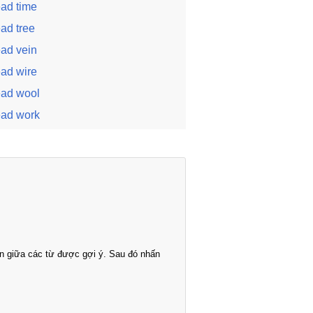
ead time
ead tree
ead vein
ead wire
ead wool
ead work
n giữa các từ được gợi ý. Sau đó nhấn