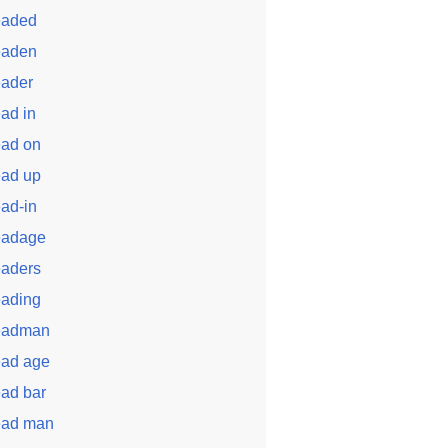
eaded
eaden
eader
ead in
ead on
ead up
ead-in
eadage
eaders
eading
eadman
ead age
ead bar
ead man