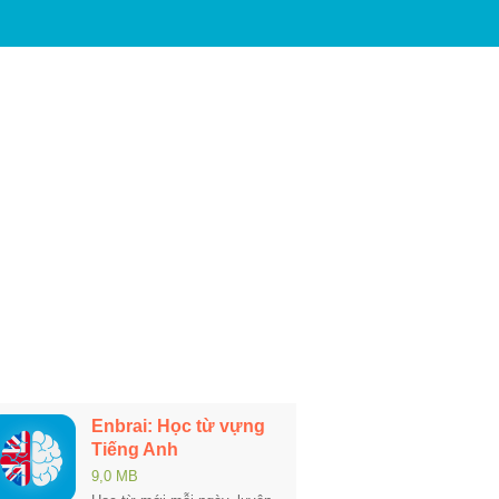
Enbrai: Học từ vựng
Tiếng Anh
9,0 MB