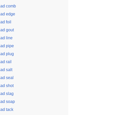
ead comb
ead edge
ead foil
ead gout
ead line
ead pipe
ead plug
ead rail
ead salt
ead seal
ead shot
ead slag
ead soap
ead tack