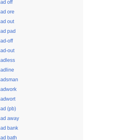
ead off
ead ore
ead out
ead pad
ead-off
ead-out
eadless
eadline
eadsman
eadwork
eadwort
ead (pb)
ead away
ead bank
ead bath