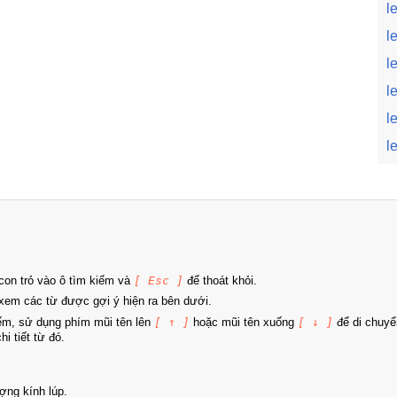
l
l
l
l
l
l
on trỏ vào ô tìm kiếm và
[ Esc ]
để thoát khỏi.
xem các từ được gợi ý hiện ra bên dưới.
iếm, sử dụng phím mũi tên lên
[ ↑ ]
hoặc mũi tên xuống
[ ↓ ]
để di chuyể
i tiết từ đó.
ợng kính lúp.