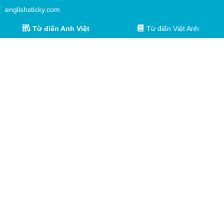
englishsticky.com
Từ điển Anh Việt
Từ điển Việt Anh