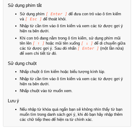
Sử dụng phím tắt
Sử dụng phím
[ Enter ]
để đưa con trỏ vào ô tìm kiếm
và
[ Esc ]
để thoát khỏi.
Nhập từ cần tìm vào ô tìm kiếm và xem các từ được gợi ý
hiện ra bên dưới.
Khi con trỏ đang nằm trong ô tìm kiếm, sử dụng phím mũi
tên lên
[ ↑ ]
hoặc mũi tên xuống
[ ↓ ]
để di chuyển giữa
các từ được gợi ý. Sau đó nhấn
[ Enter ]
(một lần nữa)
để xem chi tiết từ đó.
Sử dụng chuột
Nhấp chuột ô tìm kiếm hoặc biểu tượng kính lúp.
Nhập từ cần tìm vào ô tìm kiếm và xem các từ được gợi ý
hiện ra bên dưới.
Nhấp chuột vào từ muốn xem.
Lưu ý
Nếu nhập từ khóa quá ngắn bạn sẽ không nhìn thấy từ bạn
muốn tìm trong danh sách gợi ý, khi đó bạn hãy nhập thêm
các chữ tiếp theo để hiện ra từ chính xác.