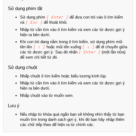
Sử dụng phím tắt
Sử dụng phím
[ Enter ]
để đưa con trỏ vào ô tìm kiếm
và
[ Esc ]
để thoát khỏi.
Nhập từ cần tìm vào ô tìm kiếm và xem các từ được gợi ý
hiện ra bên dưới.
Khi con trỏ đang nằm trong ô tìm kiếm, sử dụng phím mũi
tên lên
[ ↑ ]
hoặc mũi tên xuống
[ ↓ ]
để di chuyển giữa
các từ được gợi ý. Sau đó nhấn
[ Enter ]
(một lần nữa)
để xem chi tiết từ đó.
Sử dụng chuột
Nhấp chuột ô tìm kiếm hoặc biểu tượng kính lúp.
Nhập từ cần tìm vào ô tìm kiếm và xem các từ được gợi ý
hiện ra bên dưới.
Nhấp chuột vào từ muốn xem.
Lưu ý
Nếu nhập từ khóa quá ngắn bạn sẽ không nhìn thấy từ bạn
muốn tìm trong danh sách gợi ý, khi đó bạn hãy nhập thêm
các chữ tiếp theo để hiện ra từ chính xác.