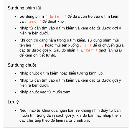
Sử dụng phím tắt
Sử dụng phím
[ Enter ]
để đưa con trỏ vào ô tìm kiếm
và
[ Esc ]
để thoát khỏi.
Nhập từ cần tìm vào ô tìm kiếm và xem các từ được gợi ý
hiện ra bên dưới.
Khi con trỏ đang nằm trong ô tìm kiếm, sử dụng phím mũi
tên lên
[ ↑ ]
hoặc mũi tên xuống
[ ↓ ]
để di chuyển giữa
các từ được gợi ý. Sau đó nhấn
[ Enter ]
(một lần nữa)
để xem chi tiết từ đó.
Sử dụng chuột
Nhấp chuột ô tìm kiếm hoặc biểu tượng kính lúp.
Nhập từ cần tìm vào ô tìm kiếm và xem các từ được gợi ý
hiện ra bên dưới.
Nhấp chuột vào từ muốn xem.
Lưu ý
Nếu nhập từ khóa quá ngắn bạn sẽ không nhìn thấy từ bạn
muốn tìm trong danh sách gợi ý, khi đó bạn hãy nhập thêm
các chữ tiếp theo để hiện ra từ chính xác.