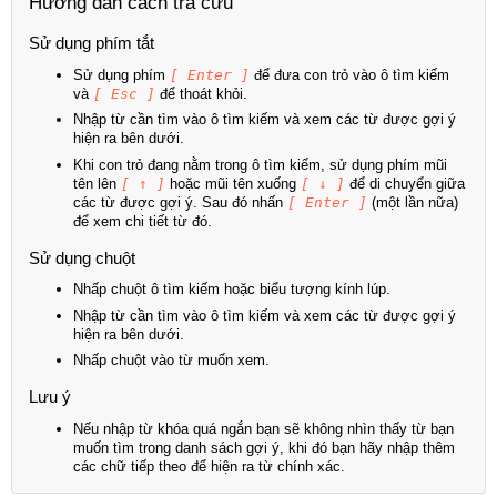
Hướng dẫn cách tra cứu
Sử dụng phím tắt
Sử dụng phím
[ Enter ]
để đưa con trỏ vào ô tìm kiếm
và
[ Esc ]
để thoát khỏi.
Nhập từ cần tìm vào ô tìm kiếm và xem các từ được gợi ý
hiện ra bên dưới.
Khi con trỏ đang nằm trong ô tìm kiếm, sử dụng phím mũi
tên lên
[ ↑ ]
hoặc mũi tên xuống
[ ↓ ]
để di chuyển giữa
các từ được gợi ý. Sau đó nhấn
[ Enter ]
(một lần nữa)
để xem chi tiết từ đó.
Sử dụng chuột
Nhấp chuột ô tìm kiếm hoặc biểu tượng kính lúp.
Nhập từ cần tìm vào ô tìm kiếm và xem các từ được gợi ý
hiện ra bên dưới.
Nhấp chuột vào từ muốn xem.
Lưu ý
Nếu nhập từ khóa quá ngắn bạn sẽ không nhìn thấy từ bạn
muốn tìm trong danh sách gợi ý, khi đó bạn hãy nhập thêm
các chữ tiếp theo để hiện ra từ chính xác.