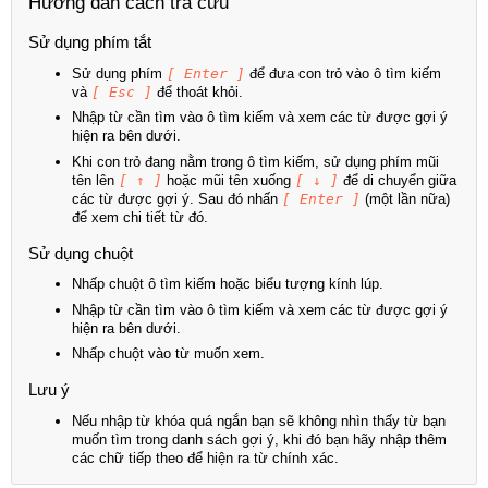
Hướng dẫn cách tra cứu
Sử dụng phím tắt
Sử dụng phím
[ Enter ]
để đưa con trỏ vào ô tìm kiếm
và
[ Esc ]
để thoát khỏi.
Nhập từ cần tìm vào ô tìm kiếm và xem các từ được gợi ý
hiện ra bên dưới.
Khi con trỏ đang nằm trong ô tìm kiếm, sử dụng phím mũi
tên lên
[ ↑ ]
hoặc mũi tên xuống
[ ↓ ]
để di chuyển giữa
các từ được gợi ý. Sau đó nhấn
[ Enter ]
(một lần nữa)
để xem chi tiết từ đó.
Sử dụng chuột
Nhấp chuột ô tìm kiếm hoặc biểu tượng kính lúp.
Nhập từ cần tìm vào ô tìm kiếm và xem các từ được gợi ý
hiện ra bên dưới.
Nhấp chuột vào từ muốn xem.
Lưu ý
Nếu nhập từ khóa quá ngắn bạn sẽ không nhìn thấy từ bạn
muốn tìm trong danh sách gợi ý, khi đó bạn hãy nhập thêm
các chữ tiếp theo để hiện ra từ chính xác.