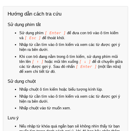
Hướng dẫn cách tra cứu
Sử dụng phím tắt
Sử dụng phím
[ Enter ]
để đưa con trỏ vào ô tìm kiếm
và
[ Esc ]
để thoát khỏi.
Nhập từ cần tìm vào ô tìm kiếm và xem các từ được gợi ý
hiện ra bên dưới.
Khi con trỏ đang nằm trong ô tìm kiếm, sử dụng phím mũi
tên lên
[ ↑ ]
hoặc mũi tên xuống
[ ↓ ]
để di chuyển giữa
các từ được gợi ý. Sau đó nhấn
[ Enter ]
(một lần nữa)
để xem chi tiết từ đó.
Sử dụng chuột
Nhấp chuột ô tìm kiếm hoặc biểu tượng kính lúp.
Nhập từ cần tìm vào ô tìm kiếm và xem các từ được gợi ý
hiện ra bên dưới.
Nhấp chuột vào từ muốn xem.
Lưu ý
Nếu nhập từ khóa quá ngắn bạn sẽ không nhìn thấy từ bạn