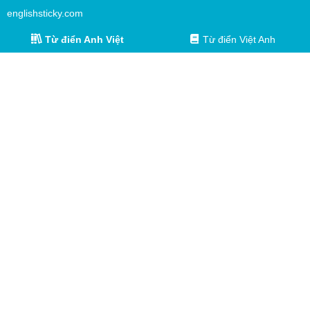
englishsticky.com
Từ điển Anh Việt
Từ điển Việt Anh