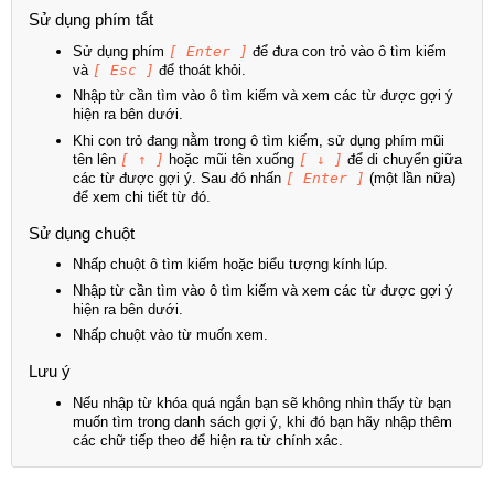
Sử dụng phím tắt
Sử dụng phím
[ Enter ]
để đưa con trỏ vào ô tìm kiếm
và
[ Esc ]
để thoát khỏi.
Nhập từ cần tìm vào ô tìm kiếm và xem các từ được gợi ý
hiện ra bên dưới.
Khi con trỏ đang nằm trong ô tìm kiếm, sử dụng phím mũi
tên lên
[ ↑ ]
hoặc mũi tên xuống
[ ↓ ]
để di chuyển giữa
các từ được gợi ý. Sau đó nhấn
[ Enter ]
(một lần nữa)
để xem chi tiết từ đó.
Sử dụng chuột
Nhấp chuột ô tìm kiếm hoặc biểu tượng kính lúp.
Nhập từ cần tìm vào ô tìm kiếm và xem các từ được gợi ý
hiện ra bên dưới.
Nhấp chuột vào từ muốn xem.
Lưu ý
Nếu nhập từ khóa quá ngắn bạn sẽ không nhìn thấy từ bạn
muốn tìm trong danh sách gợi ý, khi đó bạn hãy nhập thêm
các chữ tiếp theo để hiện ra từ chính xác.