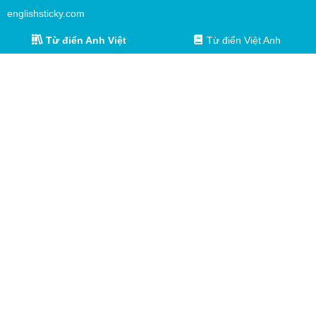
englishsticky.com
Từ điển Anh Việt
Từ điển Việt Anh