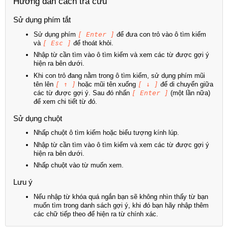
Hướng dẫn cách tra cứu
Sử dụng phím tắt
Sử dụng phím
[ Enter ]
để đưa con trỏ vào ô tìm kiếm
và
[ Esc ]
để thoát khỏi.
Nhập từ cần tìm vào ô tìm kiếm và xem các từ được gợi ý
hiện ra bên dưới.
Khi con trỏ đang nằm trong ô tìm kiếm, sử dụng phím mũi
tên lên
[ ↑ ]
hoặc mũi tên xuống
[ ↓ ]
để di chuyển giữa
các từ được gợi ý. Sau đó nhấn
[ Enter ]
(một lần nữa)
để xem chi tiết từ đó.
Sử dụng chuột
Nhấp chuột ô tìm kiếm hoặc biểu tượng kính lúp.
Nhập từ cần tìm vào ô tìm kiếm và xem các từ được gợi ý
hiện ra bên dưới.
Nhấp chuột vào từ muốn xem.
Lưu ý
Nếu nhập từ khóa quá ngắn bạn sẽ không nhìn thấy từ bạn
muốn tìm trong danh sách gợi ý, khi đó bạn hãy nhập thêm
các chữ tiếp theo để hiện ra từ chính xác.