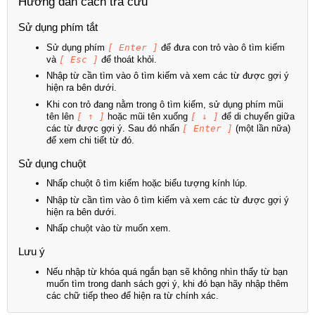
Hướng dẫn cách tra cứu
Sử dụng phím tắt
Sử dụng phím
[ Enter ]
để đưa con trỏ vào ô tìm kiếm
và
[ Esc ]
để thoát khỏi.
Nhập từ cần tìm vào ô tìm kiếm và xem các từ được gợi ý
hiện ra bên dưới.
Khi con trỏ đang nằm trong ô tìm kiếm, sử dụng phím mũi
tên lên
[ ↑ ]
hoặc mũi tên xuống
[ ↓ ]
để di chuyển giữa
các từ được gợi ý. Sau đó nhấn
[ Enter ]
(một lần nữa)
để xem chi tiết từ đó.
Sử dụng chuột
Nhấp chuột ô tìm kiếm hoặc biểu tượng kính lúp.
Nhập từ cần tìm vào ô tìm kiếm và xem các từ được gợi ý
hiện ra bên dưới.
Nhấp chuột vào từ muốn xem.
Lưu ý
Nếu nhập từ khóa quá ngắn bạn sẽ không nhìn thấy từ bạn
muốn tìm trong danh sách gợi ý, khi đó bạn hãy nhập thêm
các chữ tiếp theo để hiện ra từ chính xác.