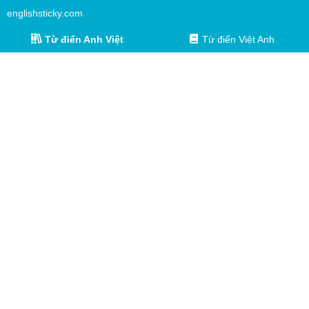
englishsticky.com
Từ điển Anh Việt
Từ điển Việt Anh