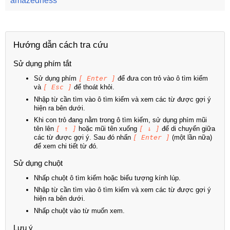
amazedness
Hướng dẫn cách tra cứu
Sử dụng phím tắt
Sử dụng phím
[ Enter ]
để đưa con trỏ vào ô tìm kiếm
và
[ Esc ]
để thoát khỏi.
Nhập từ cần tìm vào ô tìm kiếm và xem các từ được gợi ý
hiện ra bên dưới.
Khi con trỏ đang nằm trong ô tìm kiếm, sử dụng phím mũi
tên lên
[ ↑ ]
hoặc mũi tên xuống
[ ↓ ]
để di chuyển giữa
các từ được gợi ý. Sau đó nhấn
[ Enter ]
(một lần nữa)
để xem chi tiết từ đó.
Sử dụng chuột
Nhấp chuột ô tìm kiếm hoặc biểu tượng kính lúp.
Nhập từ cần tìm vào ô tìm kiếm và xem các từ được gợi ý
hiện ra bên dưới.
Nhấp chuột vào từ muốn xem.
Lưu ý