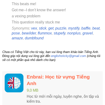
This beats me!
Got me--I don't know the answer!
a vexing problem
This question really stuck me
Synonyms:
vex
,
stick
,
get
,
puzzle
,
mystify
,
baffle
,
beat
,
pose
,
bewilder
,
flummox
,
stupefy
,
nonplus
,
gravel
,
amaze
,
dumbfound
Chưa có Tiếng Việt cho từ này, bạn vui lòng tham khảo bản Tiếng Anh.
Đóng góp nội dung vui lòng gửi đến
englishsticky@gmail.com
(chúng tôi
sẽ có một phần quà nhỏ dành cho bạn).
Enbrai: Học từ vựng Tiếng
Anh
9,0 MB
Học từ mới mỗi ngày, luyện nghe, ôn tập và
kiểm tra.