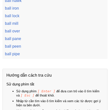
ball hawk
ball iron
ball lock
ball mill
ball over
ball pane
ball peen
ball pipe
Hướng dẫn cách tra cứu
Sử dụng phím tắt
Sử dụng phím
[ Enter ]
để đưa con trỏ vào ô tìm kiếm
và
[ Esc ]
để thoát khỏi.
Nhập từ cần tìm vào ô tìm kiếm và xem các từ được gợi ý
hiện ra bên dưới.