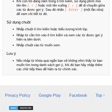
Khi con trỏ đang nằm trong ô tìm kiếm, sử dụng phím mũi
tên lên
[ ↑ ]
hoặc mũi tên xuống
[ ↓ ]
để di chuyển giữa
các từ được gợi ý. Sau đó nhấn
[ Enter ]
(một lần nữa)
để xem chi tiết từ đó.
Sử dụng chuột
Nhấp chuột ô tìm kiếm hoặc biểu tượng kính lúp.
Nhập từ cần tìm vào ô tìm kiếm và xem các từ được gợi ý
hiện ra bên dưới.
Nhấp chuột vào từ muốn xem.
Lưu ý
Nếu nhập từ khóa quá ngắn bạn sẽ không nhìn thấy từ bạn
muốn tìm trong danh sách gợi ý, khi đó bạn hãy nhập thêm
các chữ tiếp theo để hiện ra từ chính xác.
Privacy Policy
|
Google Play
|
Facebook
|
Top ↑
|