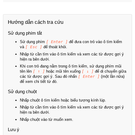
Hướng dẫn cách tra cứu
Sử dụng phím tắt
Sử dụng phím
[ Enter ]
để đưa con trỏ vào ô tìm kiếm
và
[ Esc ]
để thoát khỏi.
Nhập từ cần tìm vào ô tìm kiếm và xem các từ được gợi ý
hiện ra bên dưới.
Khi con trỏ đang nằm trong ô tìm kiếm, sử dụng phím mũi
tên lên
[ ↑ ]
hoặc mũi tên xuống
[ ↓ ]
để di chuyển giữa
các từ được gợi ý. Sau đó nhấn
[ Enter ]
(một lần nữa)
để xem chi tiết từ đó.
Sử dụng chuột
Nhấp chuột ô tìm kiếm hoặc biểu tượng kính lúp.
Nhập từ cần tìm vào ô tìm kiếm và xem các từ được gợi ý
hiện ra bên dưới.
Nhấp chuột vào từ muốn xem.
Lưu ý