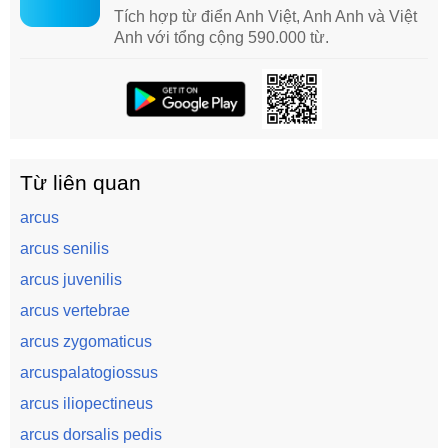
Tích hợp từ điển Anh Việt, Anh Anh và Việt
Anh với tổng cộng 590.000 từ.
Từ liên quan
arcus
arcus senilis
arcus juvenilis
arcus vertebrae
arcus zygomaticus
arcuspalatogiossus
arcus iliopectineus
arcus dorsalis pedis