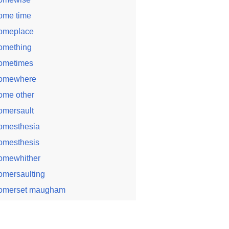
ome time
omeplace
omething
ometimes
omewhere
ome other
omersault
omesthesia
omesthesis
omewhither
omersaulting
omerset maugham