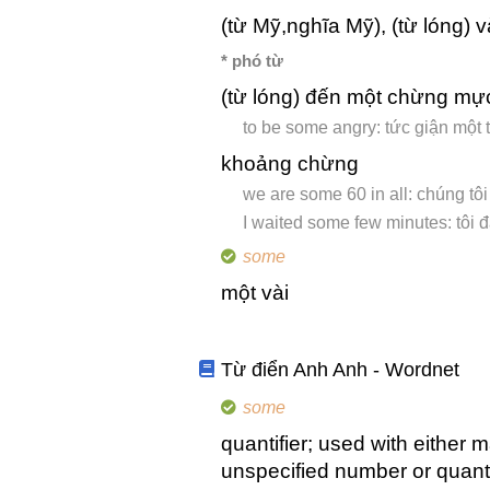
(từ Mỹ,nghĩa Mỹ), (từ lóng) 
* phó từ
(từ lóng) đến một chừng mực 
to be some angry: tức giận một t
khoảng chừng
we are some 60 in all: chúng tô
I waited some few minutes: tôi đ
some
một vài
Từ điển Anh Anh - Wordnet
some
quantifier; used with either 
unspecified number or quant