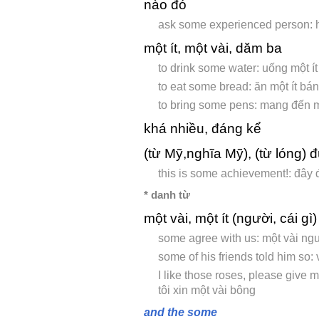
nào đó
ask some experienced person: 
một ít, một vài, dăm ba
to drink some water: uống một í
to eat some bread: ăn một ít bá
to bring some pens: mang đến mộ
khá nhiều, đáng kể
(từ Mỹ,nghĩa Mỹ), (từ lóng) đú
this is some achievement!: đây 
* danh từ
một vài, một ít (người, cái gì)
some agree with us: một vài ngư
some of his friends told him so:
I like those roses, please give
tôi xin một vài bông
and the some