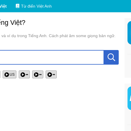
Việt
Từ điển Việt Anh
ếng Việt?
g và ví dụ trong Tiếng Anh. Cách phát âm some giọng bản ngữ.
US
••
••
••