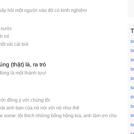
hãy hỏi một người nào đó có kinh nghiệm
t nước
T
nh mì
s
t vài cái bút
s
s
ng (thật) là, ra trò
s
đúng là một thành tựu!
s
s
s
ời đồng ý với chúng tôi
s
 vài anh bạn của nó nói với nó như thế
s
 me some: tôi thích những bông hồng kia, anh làm ơn cho
s
s