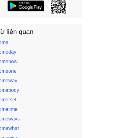
ừ liên quan
ome
omeday
omehow
omeone
omeway
omebody
omerset
ometime
omeways
omewhat
omewise