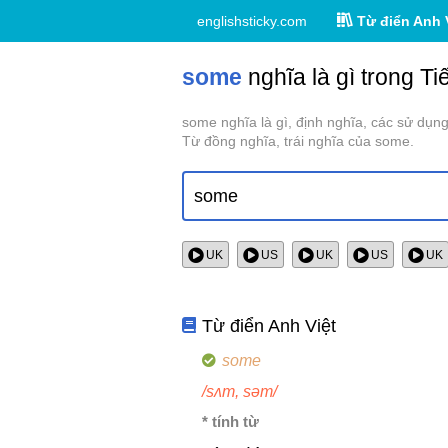
englishsticky.com
Từ điển Anh 
some
nghĩa là gì trong Ti
some nghĩa là gì, định nghĩa, các sử dụn
Từ đồng nghĩa, trái nghĩa của some.
UK
US
UK
US
UK
Từ điển Anh Việt
some
/sʌm, səm/
* tính từ