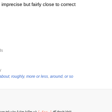
) imprecise but fairly close to correct
ds
y
 about
,
roughly
,
more or less
,
around
,
or so
on trỏ vào ô tìm kiếm và
[ Esc ]
để thoát khỏi.