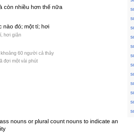
và còn nhiều hơn thế nữa
s
s
nào đó; một tí; hơi
s
í, hơi giận
s
s
i khoảng 60 người cả thảy
s
ã đợi một vài phút
s
s
s
s
s
s
mass nouns or plural count nouns to indicate an
ity