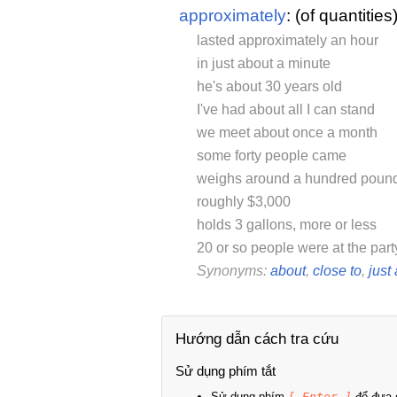
approximately
: (of quantities
lasted approximately an hour
in just about a minute
he's about 30 years old
I've had about all I can stand
we meet about once a month
some forty people came
weighs around a hundred poun
roughly $3,000
holds 3 gallons, more or less
20 or so people were at the part
Synonyms:
about
,
close to
,
just
Hướng dẫn cách tra cứu
Sử dụng phím tắt
Sử dụng phím
[ Enter ]
để đưa c