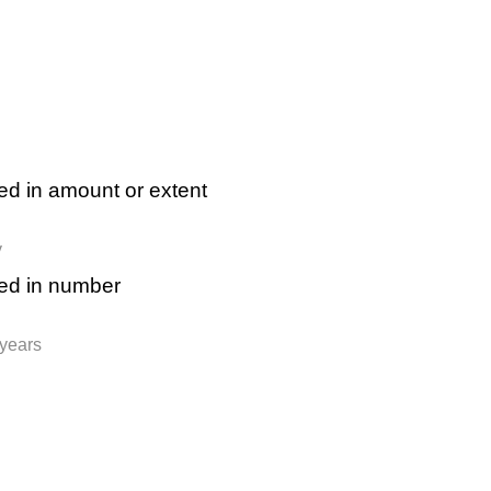
ied in amount or extent
y
ied in number
 years