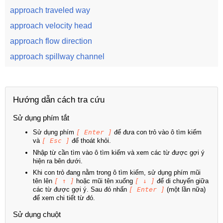
approach traveled way
approach velocity head
approach flow direction
approach spillway channel
Hướng dẫn cách tra cứu
Sử dụng phím tắt
Sử dụng phím
[ Enter ]
để đưa con trỏ vào ô tìm kiếm
và
[ Esc ]
để thoát khỏi.
Nhập từ cần tìm vào ô tìm kiếm và xem các từ được gợi ý
hiện ra bên dưới.
Khi con trỏ đang nằm trong ô tìm kiếm, sử dụng phím mũi
tên lên
[ ↑ ]
hoặc mũi tên xuống
[ ↓ ]
để di chuyển giữa
các từ được gợi ý. Sau đó nhấn
[ Enter ]
(một lần nữa)
để xem chi tiết từ đó.
Sử dụng chuột