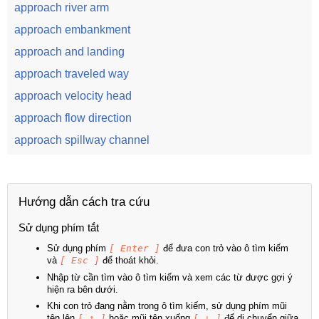
approach river arm
approach embankment
approach and landing
approach traveled way
approach velocity head
approach flow direction
approach spillway channel
Hướng dẫn cách tra cứu
Sử dụng phím tắt
Sử dụng phím
[ Enter ]
để đưa con trỏ vào ô tìm kiếm
và
[ Esc ]
để thoát khỏi.
Nhập từ cần tìm vào ô tìm kiếm và xem các từ được gợi ý
hiện ra bên dưới.
Khi con trỏ đang nằm trong ô tìm kiếm, sử dụng phím mũi
tên lên
[ ↑ ]
hoặc mũi tên xuống
[ ↓ ]
để di chuyển giữa