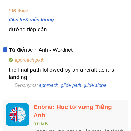
* kỹ thuật
điện tử & viễn thông:
đường tiếp cận
Từ điển Anh Anh - Wordnet
approach path
the final path followed by an aircraft as it is
landing
Synonyms:
approach
,
glide path
,
glide slope
Enbrai: Học từ vựng Tiếng
Anh
9,0 MB