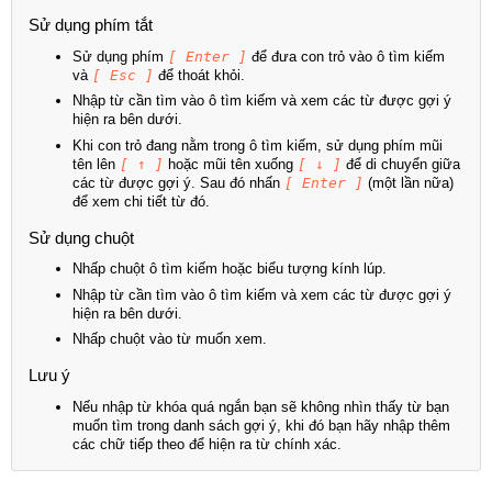
Sử dụng phím tắt
Sử dụng phím
[ Enter ]
để đưa con trỏ vào ô tìm kiếm
và
[ Esc ]
để thoát khỏi.
Nhập từ cần tìm vào ô tìm kiếm và xem các từ được gợi ý
hiện ra bên dưới.
Khi con trỏ đang nằm trong ô tìm kiếm, sử dụng phím mũi
tên lên
[ ↑ ]
hoặc mũi tên xuống
[ ↓ ]
để di chuyển giữa
các từ được gợi ý. Sau đó nhấn
[ Enter ]
(một lần nữa)
để xem chi tiết từ đó.
Sử dụng chuột
Nhấp chuột ô tìm kiếm hoặc biểu tượng kính lúp.
Nhập từ cần tìm vào ô tìm kiếm và xem các từ được gợi ý
hiện ra bên dưới.
Nhấp chuột vào từ muốn xem.
Lưu ý
Nếu nhập từ khóa quá ngắn bạn sẽ không nhìn thấy từ bạn
muốn tìm trong danh sách gợi ý, khi đó bạn hãy nhập thêm
các chữ tiếp theo để hiện ra từ chính xác.