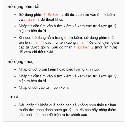
Sử dụng phím tắt
Sử dụng phím
[ Enter ]
để đưa con trỏ vào ô tìm kiếm
và
[ Esc ]
để thoát khỏi.
Nhập từ cần tìm vào ô tìm kiếm và xem các từ được gợi ý
hiện ra bên dưới.
Khi con trỏ đang nằm trong ô tìm kiếm, sử dụng phím mũi
tên lên
[ ↑ ]
hoặc mũi tên xuống
[ ↓ ]
để di chuyển giữa
các từ được gợi ý. Sau đó nhấn
[ Enter ]
(một lần nữa)
để xem chi tiết từ đó.
Sử dụng chuột
Nhấp chuột ô tìm kiếm hoặc biểu tượng kính lúp.
Nhập từ cần tìm vào ô tìm kiếm và xem các từ được gợi ý
hiện ra bên dưới.
Nhấp chuột vào từ muốn xem.
Lưu ý
Nếu nhập từ khóa quá ngắn bạn sẽ không nhìn thấy từ bạn
muốn tìm trong danh sách gợi ý, khi đó bạn hãy nhập thêm
các chữ tiếp theo để hiện ra từ chính xác.